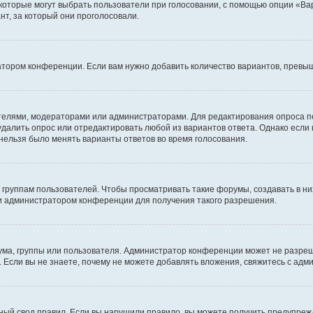
 которые могут выбрать пользователи при голосовании, с помощью опции «Вар
т, за который они проголосовали.
атором конференции. Если вам нужно добавить количество вариантов, превы
дателями, модераторами или администраторами. Для редактирования опроса п
 удалить опрос или отредактировать любой из вариантов ответа. Однако если
 нельзя было менять варианты ответов во время голосования.
руппам пользователей. Чтобы просматривать такие форумы, создавать в них
и администратором конференции для получения такого разрешения.
ма, группы или пользователя. Администратор конференции может не разре
 Если вы не знаете, почему не можете добавлять вложения, свяжитесь с ад
ый свод правил. Если вы нарушили правило, вы можете получить предупреж