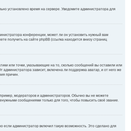
ильно установлено время на сервере. Уведомите администратора для
министратора конференции, может ли он установить нужный вам
жете получить на сайте phpBB (ссылка находится внизу страниц
атики или точки, указывающие на то, сколько сообщений вы оставили или
т администратора зависит, включена ли поддержка аватар, и от него же
ния причин.
пример, модераторов и администраторов. Обычно вы не можете
енужными сообщениями только для того, чтобы повысить своё звание.
ко если администратор включил такую возможность. Это сделано для