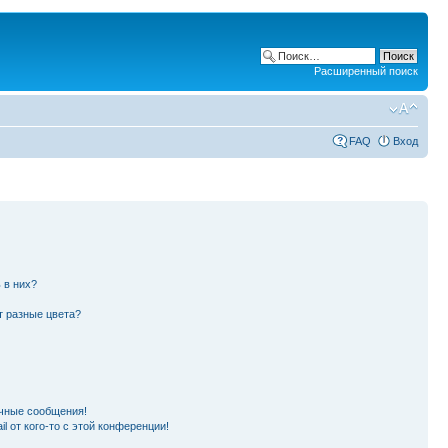
Расширенный поиск
FAQ
Вход
 в них?
т разные цвета?
чные сообщения!
l от кого-то с этой конференции!