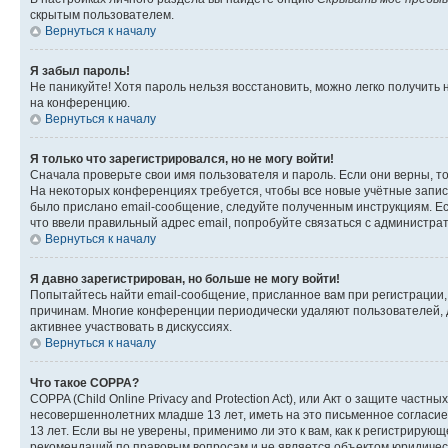
скрытым пользователем.
Вернуться к началу
Я забыл пароль!
Не паникуйте! Хотя пароль нельзя восстановить, можно легко получить
на конференцию.
Вернуться к началу
Я только что зарегистрировался, но не могу войти!
Сначала проверьте свои имя пользователя и пароль. Если они верны, т
На некоторых конференциях требуется, чтобы все новые учётные запис
было прислано email-сообщение, следуйте полученным инструкциям. Есл
что ввели правильный адрес email, попробуйте связаться с администра
Вернуться к началу
Я давно зарегистрирован, но больше не могу войти!
Попытайтесь найти email-сообщение, присланное вам при регистрации, 
причинам. Многие конференции периодически удаляют пользователей, 
активнее участвовать в дискуссиях.
Вернуться к началу
Что такое COPPA?
COPPA (Child Online Privacy and Protection Act), или Акт о защите час
несовершеннолетних младше 13 лет, иметь на это письменное согласи
13 лет. Если вы не уверены, применимо ли это к вам, как к регистриру
рекомендаций по правовым вопросам и не является объектом юридичес