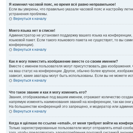
Я изменил часовой пояс, но время всё равно неправильное!
Если вы уверены, что правильно указали часовой пояс и настройку лет
устранения проблемы.
Вернуться к началу
Моего языка нет в списке!
Администратор не установил поддержку вашего языка на конференции, 
языковой пакет. Если такого языкового пакета не существует, то вы с
конференции).
Вернуться к началу
Как я могу поместить изображение вместе со своим именем?
Вместе с именем пользователя могут присутствовать два изображения. О
на ваш статус на конференции. Другое, обычно более крупное, изображе
зависит, какие аватары могут быть использованы. Если вы не можете 
Вернуться к началу
Что такое звание и как я могу изменить его?
Звания, отображаемые под вашим именем, отражают количество созда
напрямую изменять наименования званий на конференции, так как они 
На большинстве конференций это запрещено, и модератор или админис
Вернуться к началу
Когда я щёлкаю по ссылке «email», от меня требуют войти на конфе
Только зарегистрированные пользователи могут отправлять email-сооб
того, чтобы предотвратить злоупотребления почтовой системой анони