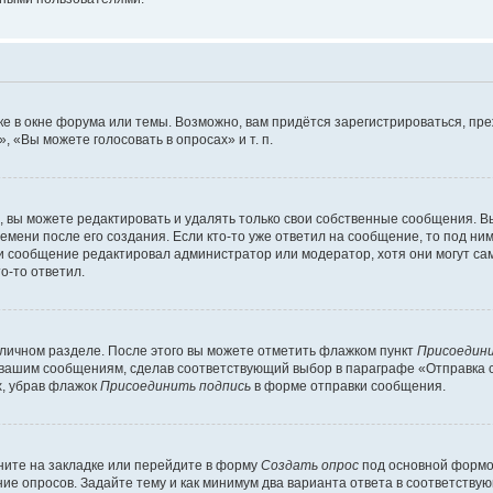
е в окне форума или темы. Возможно, вам придётся зарегистрироваться, пр
 «Вы можете голосовать в опросах» и т. п.
вы можете редактировать и удалять только свои собственные сообщения. В
емени после его создания. Если кто-то уже ответил на сообщение, то под ни
сли сообщение редактировал администратор или модератор, хотя они могут са
о-то ответил.
 личном разделе. После этого вы можете отметить флажком пункт
Присоедини
 вашим сообщениям, сделав соответствующий выбор в параграфе «Отправка 
х, убрав флажок
Присоединить подпись
в форме отправки сообщения.
ите на закладке или перейдите в форму
Создать опрос
под основной формой
ние опросов. Задайте тему и как минимум два варианта ответа в соответству