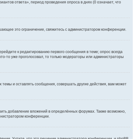
иантов ответа», период проведения опроса в днях (0 означает, что
шающее это ограничение, свяжитесь с администратором конференции.
ерейдите к редактированию первого сообщения в теме; опрос всегда
 кто-то уже проголосовал, то только модераторы или администраторы
 темы и оставлять сообщения, совершать другие действия, вам может
шить добавление вложений в определённых форумах. Также возможно,
министратором конференции.
дение. Учтите, что это решение администратора конференции, и phpBB