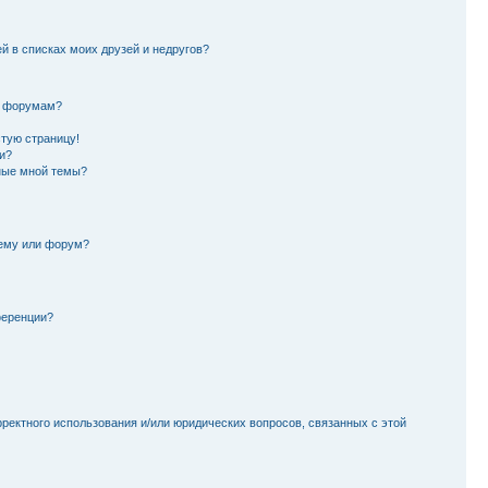
й в списках моих друзей и недругов?
и форумам?
стую страницу!
и?
ные мной темы?
тему или форум?
ференции?
рректного использования и/или юридических вопросов, связанных с этой