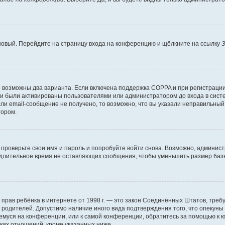
 новый. Перейдите на страницу входа на конференцию и щёлкните на ссылку
З
о возможны два варианта. Если включена поддержка COPPA и при регистрации 
и были активированы пользователями или администратором до входа в систе
и email-сообщение не получено, то возможно, что вы указали неправильный 
тором.
проверьте свои имя и пароль и попробуйте войти снова. Возможно, админист
длительное время не оставляющих сообщения, чтобы уменьшить размер базы
тных прав ребёнка в интернете от 1998 г. — это закон Соединённых Штатов, т
е родителей. Допустимо наличие иного вида подтверждения того, что опек
ющемуся на конференции, или к самой конференции, обратитесь за помощью к 
ких отношений, кроме указанных ниже.