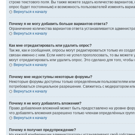
строке текстового поля. Вы также можете задать количество вариантов,
опрос будет постоянным) и возможность пользователей изменять вариан
Вернуться к началу
Почему я не могу добавить больше вариантов ответа?
Ограничение количества вариантов ответа устанавливается администр
Вернуться к началу
Как мне отредактировать или удалить опрос?
Так же, как и сообщения, опросы могут редактироваться только их соз
связан именно с ним. Если никто не успел проголосовать, то вы можете
могут отредактировать или удалить опрос. Это сделано для того, чтобы
Вернуться к началу
Почему мне недоступны некоторые форумы?
Некоторые форумы доступны только определённым пользователям или г
потребоваться специальное разрешение. Свяжитесь с модератором ил
Вернуться к началу
Почему я не могу добавлять вложения?
Право добавления вложений может быть предоставлено на уровне фору
что добавлять вложения разрешено только членам определённых групп.
Вернуться к началу
Почему я получил предупреждение?
На каждой конференции администраторы устанавливают свой собственн