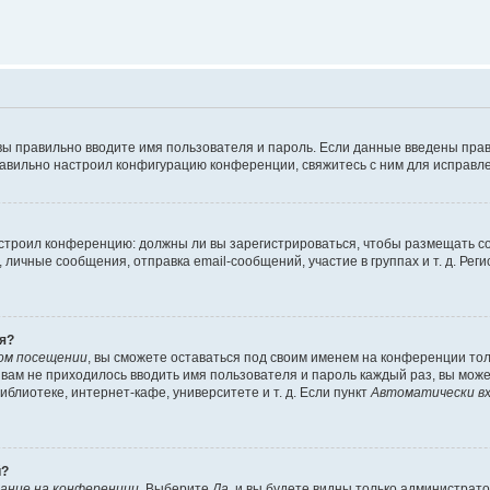
вы правильно вводите имя пользователя и пароль. Если данные введены прав
равильно настроил конфигурацию конференции, свяжитесь с ним для исправле
 настроил конференцию: должны ли вы зарегистрироваться, чтобы размещать 
чные сообщения, отправка email-сообщений, участие в группах и т. д. Регис
я?
ом посещении
, вы сможете оставаться под своим именем на конференции тол
ы вам не приходилось вводить имя пользователя и пароль каждый раз, вы мож
блиотеке, интернет-кафе, университете и т. д. Если пункт
Автоматически вх
й?
ание на конференции
. Выберите
Да
, и вы будете видны только администрат