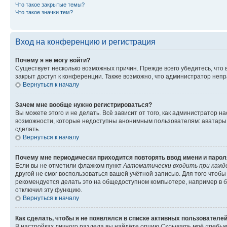
Что такое закрытые темы?
Что такое значки тем?
Вход на конференцию и регистрация
Почему я не могу войти?
Существует несколько возможных причин. Прежде всего убедитесь, что 
закрыт доступ к конференции. Также возможно, что администратор неп
Вернуться к началу
Зачем мне вообще нужно регистрироваться?
Вы можете этого и не делать. Всё зависит от того, как администратор
возможности, которые недоступны анонимным пользователям: аватары, ли
сделать.
Вернуться к началу
Почему мне периодически приходится повторять ввод имени и парол
Если вы не отметили флажком пункт
Автоматически входить при кажд
другой не смог воспользоваться вашей учётной записью. Для того чтоб
рекомендуется делать это на общедоступном компьютере, например в би
отключил эту функцию.
Вернуться к началу
Как сделать, чтобы я не появлялся в списке активных пользователе
В настройках личного раздела вы найдёте опцию
Скрывать моё пребыв