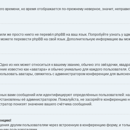
него времени, но время отображается по-прежнему неверное, значит, неправ
или же просто никто не перевёл phpBB на ваш язык. Попробуйте узнать у ад
ами можете перевести phpBB на свой язык. Дополнительную информацию вы мо
дно из них может относиться к вашему званию, обычно это звёздочки, квадр
ние известно как «аватара» и обычно уникально для каждого пользователя. О
использовать аватары, свяжитесь с администратором конференции для выясне
нных вами сообщений или идентифицируют определённых пользователей: на
установлены её администратором. Пожалуйста, не засоряйте конференцию н
тратор понизят значение вашего счётчика сообщений.
ренцию!
щения другим пользователям через встроенную в конференцию форму, и толь
мными пользователями.