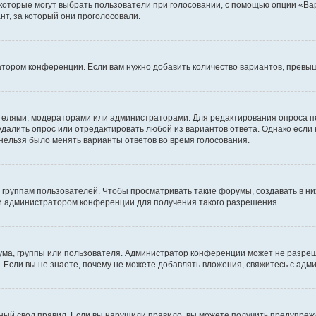
 которые могут выбрать пользователи при голосовании, с помощью опции «Вар
т, за который они проголосовали.
атором конференции. Если вам нужно добавить количество вариантов, превы
дателями, модераторами или администраторами. Для редактирования опроса п
 удалить опрос или отредактировать любой из вариантов ответа. Однако если
 нельзя было менять варианты ответов во время голосования.
руппам пользователей. Чтобы просматривать такие форумы, создавать в них
и администратором конференции для получения такого разрешения.
ма, группы или пользователя. Администратор конференции может не разре
 Если вы не знаете, почему не можете добавлять вложения, свяжитесь с ад
ый свод правил. Если вы нарушили правило, вы можете получить предупреж