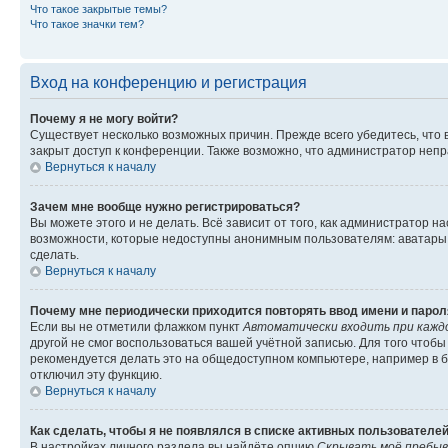
Что такое закрытые темы?
Что такое значки тем?
Вход на конференцию и регистрация
Почему я не могу войти?
Существует несколько возможных причин. Прежде всего убедитесь, что 
закрыт доступ к конференции. Также возможно, что администратор неп
Вернуться к началу
Зачем мне вообще нужно регистрироваться?
Вы можете этого и не делать. Всё зависит от того, как администратор
возможности, которые недоступны анонимным пользователям: аватары, ли
сделать.
Вернуться к началу
Почему мне периодически приходится повторять ввод имени и парол
Если вы не отметили флажком пункт
Автоматически входить при кажд
другой не смог воспользоваться вашей учётной записью. Для того чтоб
рекомендуется делать это на общедоступном компьютере, например в би
отключил эту функцию.
Вернуться к началу
Как сделать, чтобы я не появлялся в списке активных пользователе
В настройках личного раздела вы найдёте опцию
Скрывать моё пребыв