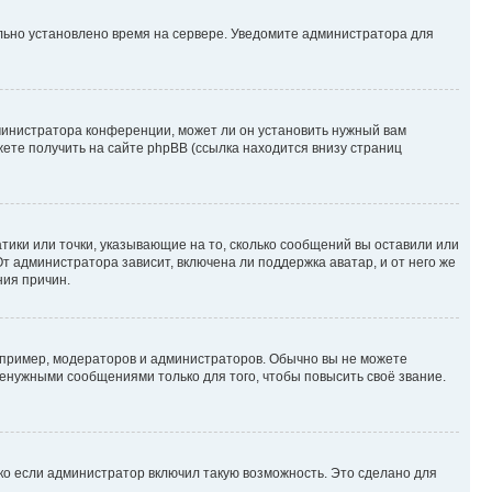
ильно установлено время на сервере. Уведомите администратора для
министратора конференции, может ли он установить нужный вам
жете получить на сайте phpBB (ссылка находится внизу страниц
атики или точки, указывающие на то, сколько сообщений вы оставили или
т администратора зависит, включена ли поддержка аватар, и от него же
ния причин.
пример, модераторов и администраторов. Обычно вы не можете
енужными сообщениями только для того, чтобы повысить своё звание.
ко если администратор включил такую возможность. Это сделано для