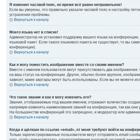
Я изменил часовой пояс, но время всё равно неправильное!
Если вы уверены, что правильно указали часовой пояс и настройку лет
устранения проблемы.
Вернуться к началу
Моего языка нет в списке!
Администратор не установил поддержку вашего языка на конференции, 
языковой пакет. Если такого языкового пакета не существует, то вы с
конференции).
Вернуться к началу
Как я могу поместить изображение вместе со своим именем?
Вместе с именем пользователя могут присутствовать два изображения. О
на ваш статус на конференции. Другое, обычно более крупное, изображе
зависит, какие аватары могут быть использованы. Если вы не можете 
Вернуться к началу
Что такое звание и как я могу изменить его?
Звания, отображаемые под вашим именем, отражают количество созда
напрямую изменять наименования званий на конференции, так как они 
На большинстве конференций это запрещено, и модератор или админис
Вернуться к началу
Когда я щёлкаю по ссылке «email», от меня требуют войти на конфе
Только зарегистрированные пользователи могут отправлять email-сооб
того, чтобы предотвратить злоупотребления почтовой системой анони