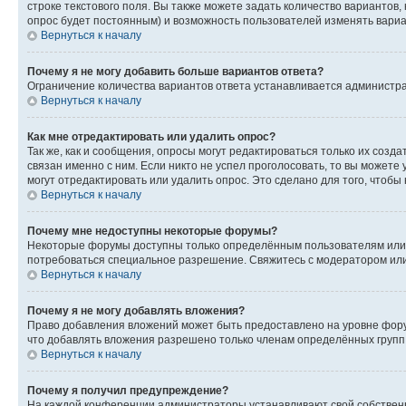
строке текстового поля. Вы также можете задать количество вариантов,
опрос будет постоянным) и возможность пользователей изменять вариан
Вернуться к началу
Почему я не могу добавить больше вариантов ответа?
Ограничение количества вариантов ответа устанавливается администр
Вернуться к началу
Как мне отредактировать или удалить опрос?
Так же, как и сообщения, опросы могут редактироваться только их соз
связан именно с ним. Если никто не успел проголосовать, то вы можете
могут отредактировать или удалить опрос. Это сделано для того, чтобы
Вернуться к началу
Почему мне недоступны некоторые форумы?
Некоторые форумы доступны только определённым пользователям или г
потребоваться специальное разрешение. Свяжитесь с модератором ил
Вернуться к началу
Почему я не могу добавлять вложения?
Право добавления вложений может быть предоставлено на уровне фору
что добавлять вложения разрешено только членам определённых групп.
Вернуться к началу
Почему я получил предупреждение?
На каждой конференции администраторы устанавливают свой собственн