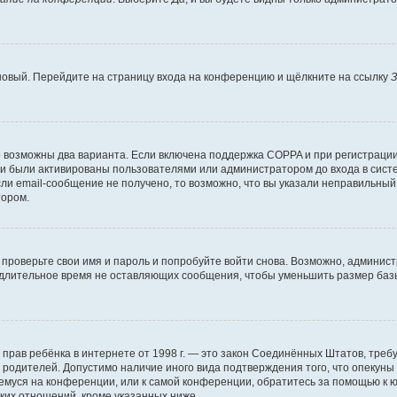
 новый. Перейдите на страницу входа на конференцию и щёлкните на ссылку
З
о возможны два варианта. Если включена поддержка COPPA и при регистрации 
и были активированы пользователями или администратором до входа в систе
и email-сообщение не получено, то возможно, что вы указали неправильный 
тором.
проверьте свои имя и пароль и попробуйте войти снова. Возможно, админист
длительное время не оставляющих сообщения, чтобы уменьшить размер базы
тных прав ребёнка в интернете от 1998 г. — это закон Соединённых Штатов, т
е родителей. Допустимо наличие иного вида подтверждения того, что опек
ющемуся на конференции, или к самой конференции, обратитесь за помощью к 
ких отношений, кроме указанных ниже.