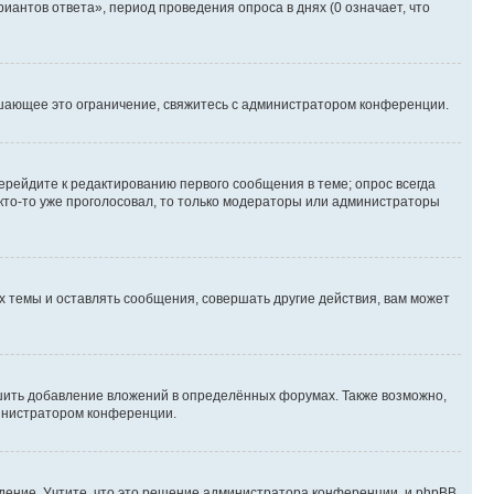
иантов ответа», период проведения опроса в днях (0 означает, что
шающее это ограничение, свяжитесь с администратором конференции.
ерейдите к редактированию первого сообщения в теме; опрос всегда
 кто-то уже проголосовал, то только модераторы или администраторы
 темы и оставлять сообщения, совершать другие действия, вам может
шить добавление вложений в определённых форумах. Также возможно,
министратором конференции.
дение. Учтите, что это решение администратора конференции, и phpBB