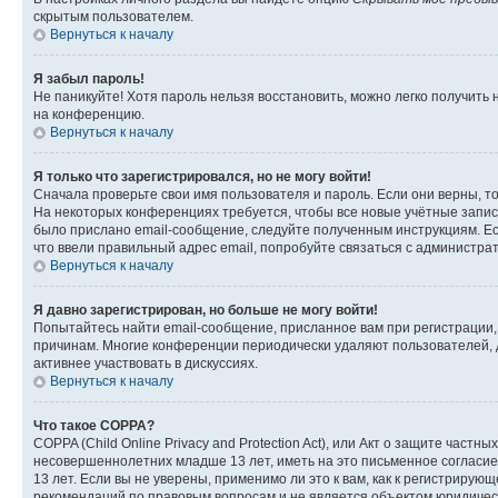
скрытым пользователем.
Вернуться к началу
Я забыл пароль!
Не паникуйте! Хотя пароль нельзя восстановить, можно легко получить
на конференцию.
Вернуться к началу
Я только что зарегистрировался, но не могу войти!
Сначала проверьте свои имя пользователя и пароль. Если они верны, т
На некоторых конференциях требуется, чтобы все новые учётные запис
было прислано email-сообщение, следуйте полученным инструкциям. Есл
что ввели правильный адрес email, попробуйте связаться с администра
Вернуться к началу
Я давно зарегистрирован, но больше не могу войти!
Попытайтесь найти email-сообщение, присланное вам при регистрации, 
причинам. Многие конференции периодически удаляют пользователей, 
активнее участвовать в дискуссиях.
Вернуться к началу
Что такое COPPA?
COPPA (Child Online Privacy and Protection Act), или Акт о защите час
несовершеннолетних младше 13 лет, иметь на это письменное согласи
13 лет. Если вы не уверены, применимо ли это к вам, как к регистриру
рекомендаций по правовым вопросам и не является объектом юридичес