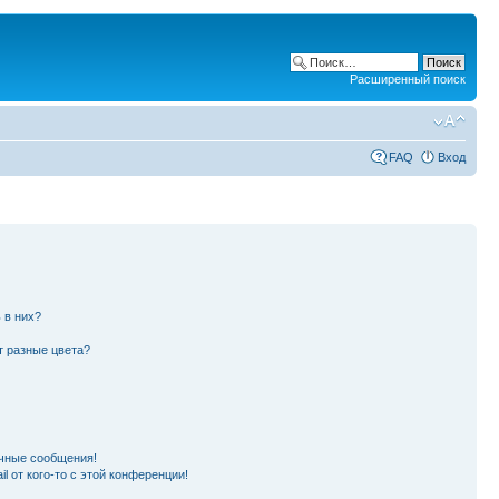
Расширенный поиск
FAQ
Вход
 в них?
т разные цвета?
чные сообщения!
l от кого-то с этой конференции!