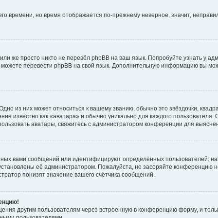
него времени, но время отображается по-прежнему неверное, значит, неправ
или же просто никто не перевёл phpBB на ваш язык. Попробуйте узнать у ад
ами можете перевести phpBB на свой язык. Дополнительную информацию вы мо
дно из них может относиться к вашему званию, обычно это звёздочки, квадр
ние известно как «аватара» и обычно уникально для каждого пользователя. О
использовать аватары, свяжитесь с администратором конференции для выясне
нных вами сообщений или идентифицируют определённых пользователей: на
установлены её администратором. Пожалуйста, не засоряйте конференцию н
тратор понизят значение вашего счётчика сообщений.
ренцию!
щения другим пользователям через встроенную в конференцию форму, и толь
мными пользователями.