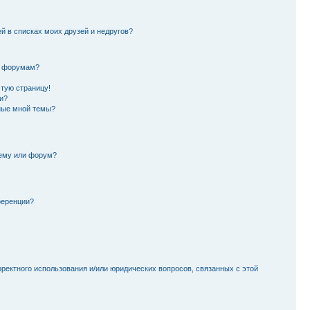
й в списках моих друзей и недругов?
и форумам?
стую страницу!
и?
ные мной темы?
тему или форум?
ференции?
рректного использования и/или юридических вопросов, связанных с этой