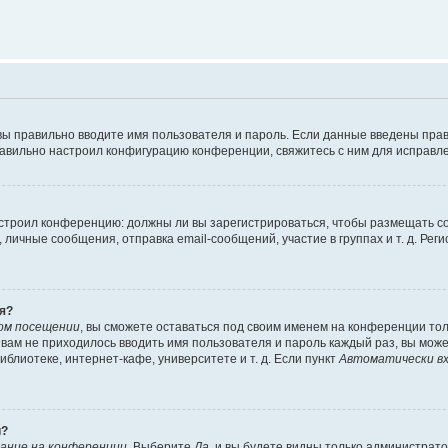
вы правильно вводите имя пользователя и пароль. Если данные введены прав
равильно настроил конфигурацию конференции, свяжитесь с ним для исправле
 настроил конференцию: должны ли вы зарегистрироваться, чтобы размещать 
чные сообщения, отправка email-сообщений, участие в группах и т. д. Регис
я?
ом посещении
, вы сможете оставаться под своим именем на конференции тол
ы вам не приходилось вводить имя пользователя и пароль каждый раз, вы мож
блиотеке, интернет-кафе, университете и т. д. Если пункт
Автоматически вх
й?
ание на конференции
. Выберите
Да
, и вы будете видны только администрат