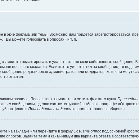
е в окне форума или темы. Возможно, вам придётся зарегистрироваться, пр
 «Вы можете голосовать в опросах» и т. п.
вы можете редактировать и удалять только свои собственные сообщения. В
емени после его создания. Если кто-то уже ответил на сообщение, то под ни
сли сообщение редактировал администратор или модератор, хотя они могут са
о-то ответил.
 личном разделе. После этого вы можете отметить флажком пункт
Присоедини
 вашим сообщениям, сделав соответствующий выбор в параграфе «Отправка 
х, убрав флажок
Присоединить подпись
в форме отправки сообщения.
ите на закладке или перейдите в форму
Создать опрос
под основной формой
ние опросов. Задайте тему и как минимум два варианта ответа в соответству