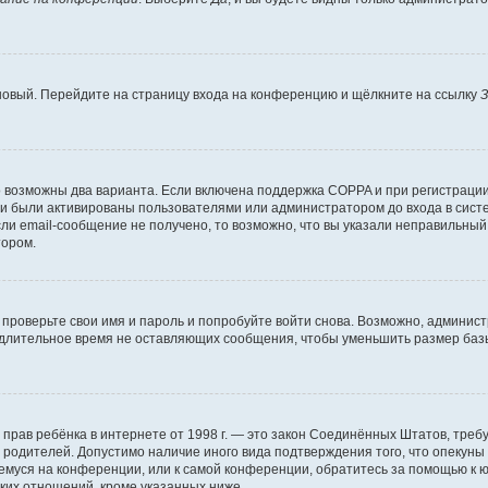
 новый. Перейдите на страницу входа на конференцию и щёлкните на ссылку
З
о возможны два варианта. Если включена поддержка COPPA и при регистрации 
и были активированы пользователями или администратором до входа в систе
и email-сообщение не получено, то возможно, что вы указали неправильный 
тором.
проверьте свои имя и пароль и попробуйте войти снова. Возможно, админист
длительное время не оставляющих сообщения, чтобы уменьшить размер базы
тных прав ребёнка в интернете от 1998 г. — это закон Соединённых Штатов, т
е родителей. Допустимо наличие иного вида подтверждения того, что опек
ющемуся на конференции, или к самой конференции, обратитесь за помощью к 
ких отношений, кроме указанных ниже.