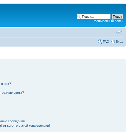
Расширенный поиск
FAQ
Вход
 в них?
т разные цвета?
чные сообщения!
l от кого-то с этой конференции!