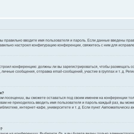
вы правильно вводите имя пользователя и пароль. Если данные введены прав
равильно настроил конфигурацию конференции, свяжитесь с ним для исправле
 настроил конференцию: должны ли вы зарегистрироваться, чтобы размещать 
чные сообщения, отправка email-сообщений, участие в группах и т. д. Регис
я?
ом посещении
, вы сможете оставаться под своим именем на конференции тол
ы вам не приходилось вводить имя пользователя и пароль каждый раз, вы мож
блиотеке, интернет-кафе, университете и т. д. Если пункт
Автоматически вх
й?
ание на конференции
. Выберите
Да
, и вы будете видны только администрат