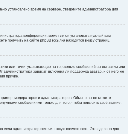
ильно установлено время на сервере. Уведомите администратора для
министратора конференции, может ли он установить нужный вам
жете получить на сайте phpBB (ссылка находится внизу страниц
атики или точки, указывающие на то, сколько сообщений вы оставили или
т администратора зависит, включена ли поддержка аватар, и от него же
ния причин.
пример, модераторов и администраторов. Обычно вы не можете
енужными сообщениями только для того, чтобы повысить своё звание.
ко если администратор включил такую возможность. Это сделано для