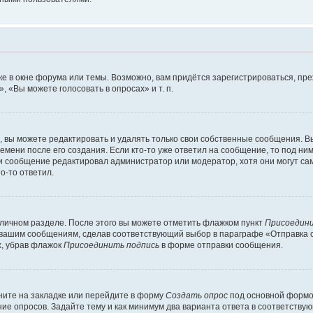
е в окне форума или темы. Возможно, вам придётся зарегистрироваться, пр
 «Вы можете голосовать в опросах» и т. п.
вы можете редактировать и удалять только свои собственные сообщения. В
емени после его создания. Если кто-то уже ответил на сообщение, то под ни
сли сообщение редактировал администратор или модератор, хотя они могут са
о-то ответил.
 личном разделе. После этого вы можете отметить флажком пункт
Присоедини
 вашим сообщениям, сделав соответствующий выбор в параграфе «Отправка 
х, убрав флажок
Присоединить подпись
в форме отправки сообщения.
ите на закладке или перейдите в форму
Создать опрос
под основной формой
ние опросов. Задайте тему и как минимум два варианта ответа в соответству