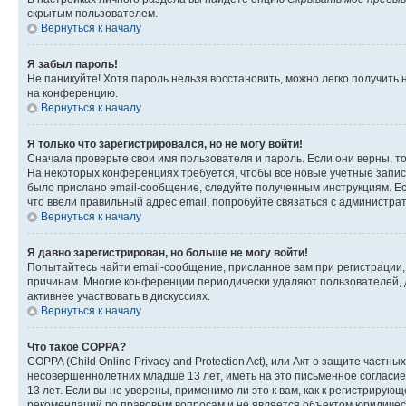
скрытым пользователем.
Вернуться к началу
Я забыл пароль!
Не паникуйте! Хотя пароль нельзя восстановить, можно легко получить
на конференцию.
Вернуться к началу
Я только что зарегистрировался, но не могу войти!
Сначала проверьте свои имя пользователя и пароль. Если они верны, т
На некоторых конференциях требуется, чтобы все новые учётные запис
было прислано email-сообщение, следуйте полученным инструкциям. Есл
что ввели правильный адрес email, попробуйте связаться с администра
Вернуться к началу
Я давно зарегистрирован, но больше не могу войти!
Попытайтесь найти email-сообщение, присланное вам при регистрации, 
причинам. Многие конференции периодически удаляют пользователей, 
активнее участвовать в дискуссиях.
Вернуться к началу
Что такое COPPA?
COPPA (Child Online Privacy and Protection Act), или Акт о защите час
несовершеннолетних младше 13 лет, иметь на это письменное согласи
13 лет. Если вы не уверены, применимо ли это к вам, как к регистриру
рекомендаций по правовым вопросам и не является объектом юридичес