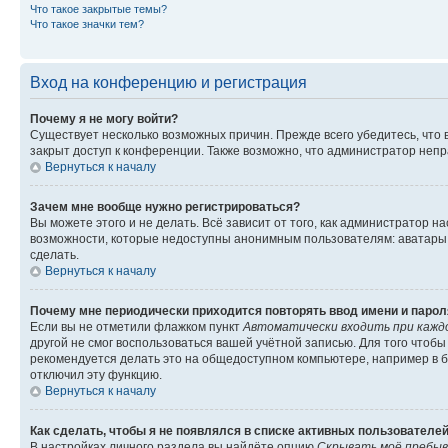
Что такое закрытые темы?
Что такое значки тем?
Вход на конференцию и регистрация
Почему я не могу войти?
Существует несколько возможных причин. Прежде всего убедитесь, что 
закрыт доступ к конференции. Также возможно, что администратор неп
Вернуться к началу
Зачем мне вообще нужно регистрироваться?
Вы можете этого и не делать. Всё зависит от того, как администратор
возможности, которые недоступны анонимным пользователям: аватары, ли
сделать.
Вернуться к началу
Почему мне периодически приходится повторять ввод имени и парол
Если вы не отметили флажком пункт
Автоматически входить при кажд
другой не смог воспользоваться вашей учётной записью. Для того чтоб
рекомендуется делать это на общедоступном компьютере, например в би
отключил эту функцию.
Вернуться к началу
Как сделать, чтобы я не появлялся в списке активных пользователе
В настройках личного раздела вы найдёте опцию
Скрывать моё пребыв