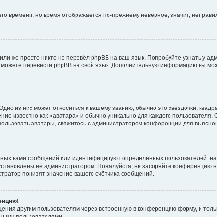
него времени, но время отображается по-прежнему неверное, значит, неправ
или же просто никто не перевёл phpBB на ваш язык. Попробуйте узнать у ад
ами можете перевести phpBB на свой язык. Дополнительную информацию вы мо
дно из них может относиться к вашему званию, обычно это звёздочки, квадр
ние известно как «аватара» и обычно уникально для каждого пользователя. О
использовать аватары, свяжитесь с администратором конференции для выясне
нных вами сообщений или идентифицируют определённых пользователей: на
установлены её администратором. Пожалуйста, не засоряйте конференцию н
тратор понизят значение вашего счётчика сообщений.
ренцию!
щения другим пользователям через встроенную в конференцию форму, и толь
мными пользователями.