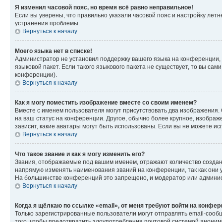
Я изменил часовой пояс, но время всё равно неправильное!
Если вы уверены, что правильно указали часовой пояс и настройку лет
устранения проблемы.
Вернуться к началу
Моего языка нет в списке!
Администратор не установил поддержку вашего языка на конференции, 
языковой пакет. Если такого языкового пакета не существует, то вы с
конференции).
Вернуться к началу
Как я могу поместить изображение вместе со своим именем?
Вместе с именем пользователя могут присутствовать два изображения. О
на ваш статус на конференции. Другое, обычно более крупное, изображе
зависит, какие аватары могут быть использованы. Если вы не можете 
Вернуться к началу
Что такое звание и как я могу изменить его?
Звания, отображаемые под вашим именем, отражают количество созда
напрямую изменять наименования званий на конференции, так как они 
На большинстве конференций это запрещено, и модератор или админис
Вернуться к началу
Когда я щёлкаю по ссылке «email», от меня требуют войти на конфе
Только зарегистрированные пользователи могут отправлять email-сооб
того, чтобы предотвратить злоупотребления почтовой системой анони