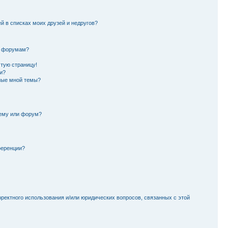
й в списках моих друзей и недругов?
и форумам?
стую страницу!
и?
ные мной темы?
тему или форум?
ференции?
рректного использования и/или юридических вопросов, связанных с этой