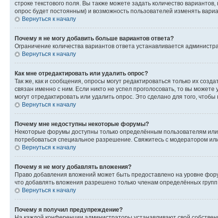
строке текстового поля. Вы также можете задать количество вариантов,
опрос будет постоянным) и возможность пользователей изменять вариан
Вернуться к началу
Почему я не могу добавить больше вариантов ответа?
Ограничение количества вариантов ответа устанавливается администр
Вернуться к началу
Как мне отредактировать или удалить опрос?
Так же, как и сообщения, опросы могут редактироваться только их соз
связан именно с ним. Если никто не успел проголосовать, то вы можете
могут отредактировать или удалить опрос. Это сделано для того, чтобы
Вернуться к началу
Почему мне недоступны некоторые форумы?
Некоторые форумы доступны только определённым пользователям или г
потребоваться специальное разрешение. Свяжитесь с модератором ил
Вернуться к началу
Почему я не могу добавлять вложения?
Право добавления вложений может быть предоставлено на уровне фору
что добавлять вложения разрешено только членам определённых групп.
Вернуться к началу
Почему я получил предупреждение?
На каждой конференции администраторы устанавливают свой собственн