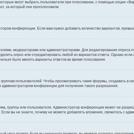
 которые могут выбрать пользователи при голосовании, с помощью опции «Вар
т, за который они проголосовали.
атором конференции. Если вам нужно добавить количество вариантов, превы
дателями, модераторами или администраторами. Для редактирования опроса п
 удалить опрос или отредактировать любой из вариантов ответа. Однако если
 нельзя было менять варианты ответов во время голосования.
руппам пользователей. Чтобы просматривать такие форумы, создавать в них
и администратором конференции для получения такого разрешения.
ма, группы или пользователя. Администратор конференции может не разре
 Если вы не знаете, почему не можете добавлять вложения, свяжитесь с ад
ый свод правил. Если вы нарушили правило, вы можете получить предупреж