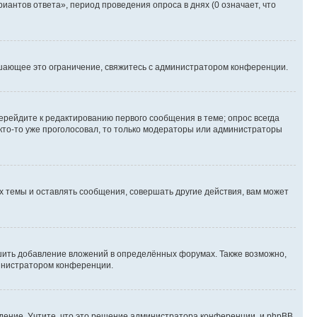
иантов ответа», период проведения опроса в днях (0 означает, что
шающее это ограничение, свяжитесь с администратором конференции.
ерейдите к редактированию первого сообщения в теме; опрос всегда
 кто-то уже проголосовал, то только модераторы или администраторы
 темы и оставлять сообщения, совершать другие действия, вам может
шить добавление вложений в определённых форумах. Также возможно,
министратором конференции.
дение. Учтите, что это решение администратора конференции, и phpBB