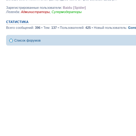
Зарегистрированные пользователи:
Baidu [Spider]
Легенда:
Администраторы
,
Супермодераторы
СТАТИСТИКА
Всего сообщений:
396
• Тем:
137
• Пользователей:
425
• Новый пользователь:
Goro
Список форумов