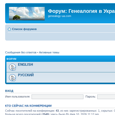
Форум: Генеалогия в Укр
genealogy-ua.com
Список форумов
Сообщения без ответов
•
Активные темы
ФОРУМ
ENGLISH
РУССКИЙ
ВХОД
Имя пользователя:
Пароль:
КТО СЕЙЧАС НА КОНФЕРЕНЦИИ
Сейчас посетителей на конференции:
43
, из них зарегистрированных: 1, скрытых: 
Больше всего посетителей (
2549
) здесь было Вт фев 10, 2026 11:12 pm