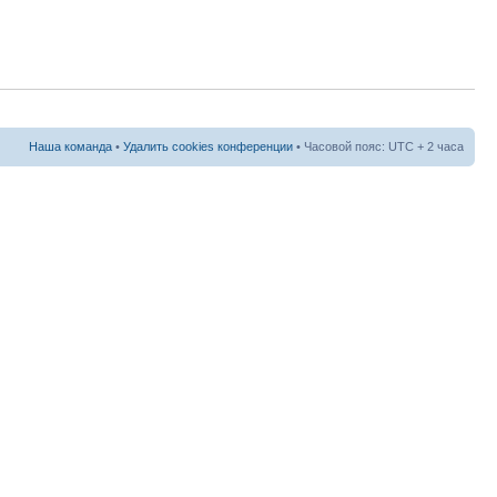
Наша команда
•
Удалить cookies конференции
• Часовой пояс: UTC + 2 часа