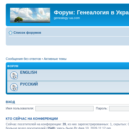
Форум: Генеалогия в Укр
genealogy-ua.com
Список форумов
Сообщения без ответов
•
Активные темы
ФОРУМ
ENGLISH
РУССКИЙ
ВХОД
Имя пользователя:
Пароль:
КТО СЕЙЧАС НА КОНФЕРЕНЦИИ
Сейчас посетителей на конференции:
39
, из них зарегистрированных: 1, скрытых: 
Больше всего посетителей (
2549
) здесь было Вт фев 10, 2026 11:12 pm