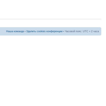
Наша команда
•
Удалить cookies конференции
• Часовой пояс: UTC + 2 часа