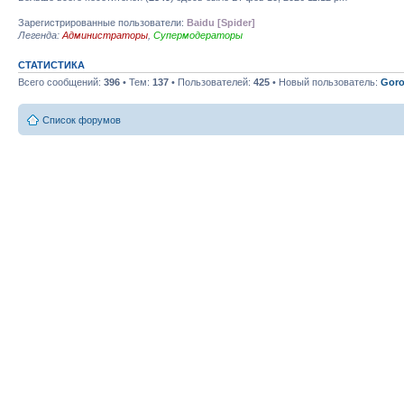
Зарегистрированные пользователи:
Baidu [Spider]
Легенда:
Администраторы
,
Супермодераторы
СТАТИСТИКА
Всего сообщений:
396
• Тем:
137
• Пользователей:
425
• Новый пользователь:
Goro
Список форумов