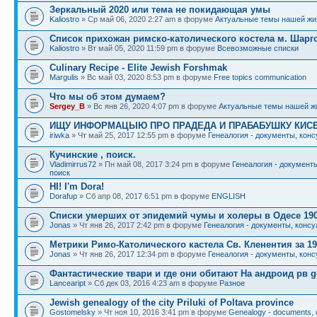
Зеркальный 2020 или тема не покидающая умы
Kaliostro
» Ср май 06, 2020 2:27 am в форуме
Актуальные темы нашей жи
Список прихожан римско-католического костела м. Шарг
Kaliostro
» Вт май 05, 2020 11:59 pm в форуме
Всевозможные списки
Culinary Recipe - Elite Jewish Forshmak
Margulis
» Вс май 03, 2020 8:53 pm в форуме
Free topics communication
Что мы об этом думаем?
Sergey_B
» Вс янв 26, 2020 4:07 pm в форуме
Актуальные темы нашей ж
ИЩУ ИНФОРМАЦЫЮ ПРО ПРАДЕДА И ПРАБАБУШКУ КИС
iriwka
» Чт май 25, 2017 12:55 pm в форуме
Генеалогия - документы, конс
Кучинские , поиск.
Vladimirrus72
» Пн май 08, 2017 3:24 pm в форуме
Генеалогия - документы
поиск
HI! I'm Dora!
Dorafup
» Сб апр 08, 2017 6:51 pm в форуме
ENGLISH
Списки умерших от эпидемий чумы и холеры в Одесе 190
Jonas
» Чт янв 26, 2017 2:42 pm в форуме
Генеалогия - документы, консу
Метрики Римо-Католического кастела Св. Кленентия за 19
Jonas
» Чт янв 26, 2017 12:34 pm в форуме
Генеалогия - документы, конс
Фантастические твари и где они обитают На андроид рв g
Lanceaript
» Сб дек 03, 2016 4:23 am в форуме
Разное
Jewish genealogy of the city Priluki of Poltava province
Gostomelsky
» Чт ноя 10, 2016 3:41 pm в форуме
Genealogy - documents, c