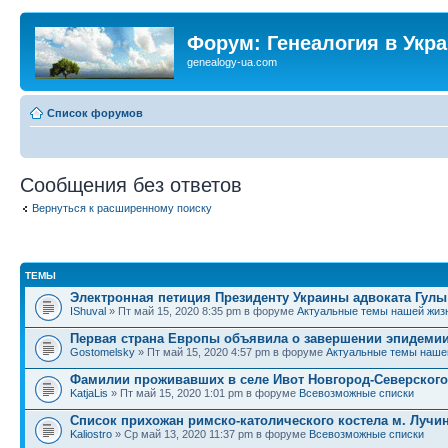
Форум: Генеалогия в Укр
genealogy-ua.com
Список форумов
Сообщения без ответов
Вернуться к расширенному поиску
ТЕМЫ
Электронная петиция Президенту Украины адвоката Гулы
IShuval
» Пт май 15, 2020 8:35 pm в форуме
Актуальные темы нашей жиз
Первая страна Европы объявила о завершении эпидемии
Gostomelsky
» Пт май 15, 2020 4:57 pm в форуме
Актуальные темы наше
Фамилии проживавших в селе Ивот Новгород-Северского
KatjaLis
» Пт май 15, 2020 1:01 pm в форуме
Всевозможные списки
Список прихожан римско-католического костела м. Лучи
Kaliostro
» Ср май 13, 2020 11:37 pm в форуме
Всевозможные списки