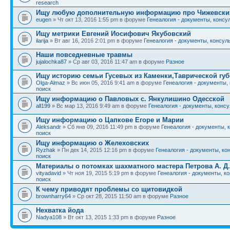
research
Ищу любую дополнительную информацию про Чижевски
eugen
» Чт окт 13, 2016 1:55 pm в форуме
Генеалогия - документы, консу
Ищу метрики Евгений Иосифович Якубовский
ilarija
» Вт авг 16, 2016 2:01 pm в форуме
Генеалогия - документы, консуль
Наши повседневные травмы
jujalochka87
» Ср авг 03, 2016 11:47 am в форуме
Разное
Ищу историю семьи Гусевых из Каменки,Таврической гу
Olga-Almaz
» Вс июн 05, 2016 9:41 am в форуме
Генеалогия - документы,
поиск
Ищу информацию о Павловых с. Янкулишино Одесской
all199
» Вс мар 13, 2016 9:49 am в форуме
Генеалогия - документы, консу
Ищу информацию о Цапкове Егоре и Марии
Aleksandr
» Сб янв 09, 2016 11:49 pm в форуме
Генеалогия - документы, 
поиск
Ищу информацию о Желеховских
Ryzhak
» Пн дек 14, 2015 12:16 pm в форуме
Генеалогия - документы, ко
поиск
Материалы о потомках шахматного мастера Петрова А. Д.
vityadavid
» Чт ноя 19, 2015 5:19 pm в форуме
Генеалогия - документы, к
поиск
К чему приводят проблемы со щитовидкой
brownharry64
» Ср окт 28, 2015 11:50 am в форуме
Разное
Нехватка йода
Nadya108
» Вт окт 13, 2015 1:33 pm в форуме
Разное