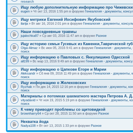
research
Ищу любую дополнительную информацию про Чижевски
eugen
» Чт окт 13, 2016 1:55 pm в форуме
Генеалогия - документы, консу
Ищу метрики Евгений Иосифович Якубовский
ilarija
» Вт авг 16, 2016 2:01 pm в форуме
Генеалогия - документы, консуль
Наши повседневные травмы
jujalochka87
» Ср авг 03, 2016 11:47 am в форуме
Разное
Ищу историю семьи Гусевых из Каменки,Таврической гу
Olga-Almaz
» Вс июн 05, 2016 9:41 am в форуме
Генеалогия - документы,
поиск
Ищу информацию о Павловых с. Янкулишино Одесской
all199
» Вс мар 13, 2016 9:49 am в форуме
Генеалогия - документы, консу
Ищу информацию о Цапкове Егоре и Марии
Aleksandr
» Сб янв 09, 2016 11:49 pm в форуме
Генеалогия - документы, 
поиск
Ищу информацию о Желеховских
Ryzhak
» Пн дек 14, 2015 12:16 pm в форуме
Генеалогия - документы, ко
поиск
Материалы о потомках шахматного мастера Петрова А. Д.
vityadavid
» Чт ноя 19, 2015 5:19 pm в форуме
Генеалогия - документы, к
поиск
К чему приводят проблемы со щитовидкой
brownharry64
» Ср окт 28, 2015 11:50 am в форуме
Разное
Нехватка йода
Nadya108
» Вт окт 13, 2015 1:33 pm в форуме
Разное