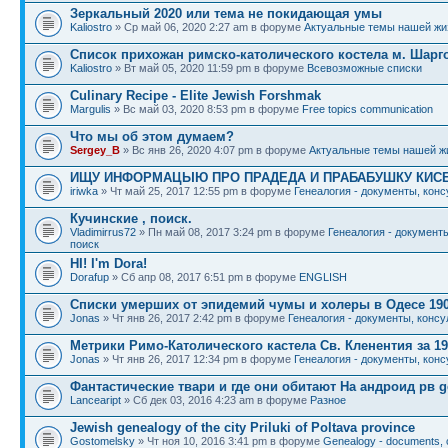
Зеркальный 2020 или тема не покидающая умы
Kaliostro
» Ср май 06, 2020 2:27 am в форуме
Актуальные темы нашей жи
Список прихожан римско-католического костела м. Шарг
Kaliostro
» Вт май 05, 2020 11:59 pm в форуме
Всевозможные списки
Culinary Recipe - Elite Jewish Forshmak
Margulis
» Вс май 03, 2020 8:53 pm в форуме
Free topics communication
Что мы об этом думаем?
Sergey_B
» Вс янв 26, 2020 4:07 pm в форуме
Актуальные темы нашей ж
ИЩУ ИНФОРМАЦЫЮ ПРО ПРАДЕДА И ПРАБАБУШКУ КИС
iriwka
» Чт май 25, 2017 12:55 pm в форуме
Генеалогия - документы, конс
Кучинские , поиск.
Vladimirrus72
» Пн май 08, 2017 3:24 pm в форуме
Генеалогия - документы
поиск
HI! I'm Dora!
Dorafup
» Сб апр 08, 2017 6:51 pm в форуме
ENGLISH
Списки умерших от эпидемий чумы и холеры в Одесе 190
Jonas
» Чт янв 26, 2017 2:42 pm в форуме
Генеалогия - документы, консу
Метрики Римо-Католического кастела Св. Кленентия за 19
Jonas
» Чт янв 26, 2017 12:34 pm в форуме
Генеалогия - документы, конс
Фантастические твари и где они обитают На андроид рв g
Lanceaript
» Сб дек 03, 2016 4:23 am в форуме
Разное
Jewish genealogy of the city Priluki of Poltava province
Gostomelsky
» Чт ноя 10, 2016 3:41 pm в форуме
Genealogy - documents, c