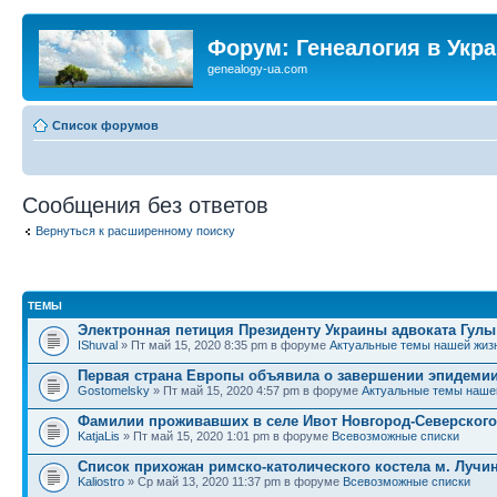
Форум: Генеалогия в Укр
genealogy-ua.com
Список форумов
Сообщения без ответов
Вернуться к расширенному поиску
ТЕМЫ
Электронная петиция Президенту Украины адвоката Гулы
IShuval
» Пт май 15, 2020 8:35 pm в форуме
Актуальные темы нашей жиз
Первая страна Европы объявила о завершении эпидемии
Gostomelsky
» Пт май 15, 2020 4:57 pm в форуме
Актуальные темы наше
Фамилии проживавших в селе Ивот Новгород-Северского
KatjaLis
» Пт май 15, 2020 1:01 pm в форуме
Всевозможные списки
Список прихожан римско-католического костела м. Лучи
Kaliostro
» Ср май 13, 2020 11:37 pm в форуме
Всевозможные списки