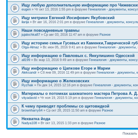
Ищу любую дополнительную информацию про Чижевски
eugen
» Чт окт 13, 2016 1:55 pm в форуме
Генеалогия - документы, консу
Ищу метрики Евгений Иосифович Якубовский
ilarija
» Вт авг 16, 2016 2:01 pm в форуме
Генеалогия - документы, консуль
Наши повседневные травмы
jujalochka87
» Ср авг 03, 2016 11:47 am в форуме
Разное
Ищу историю семьи Гусевых из Каменки,Таврической гу
Olga-Almaz
» Вс июн 05, 2016 9:41 am в форуме
Генеалогия - документы,
Ищу информацию о Павловых с. Янкулишино Одесской
all199
» Вс мар 13, 2016 9:49 am в форуме
Генеалогия - документы, консу
Ищу информацию о Цапкове Егоре и Марии
Aleksandr
» Сб янв 09, 2016 11:49 pm в форуме
Генеалогия - документы, 
Ищу информацию о Желеховских
Ryzhak
» Пн дек 14, 2015 12:16 pm в форуме
Генеалогия - документы, ко
Материалы о потомках шахматного мастера Петрова А. Д.
vityadavid
» Чт ноя 19, 2015 5:19 pm в форуме
Генеалогия - документы, ко
К чему приводят проблемы со щитовидкой
brownharry64
» Ср окт 28, 2015 11:50 am в форуме
Разное
Нехватка йода
Nadya108
» Вт окт 13, 2015 1:33 pm в форуме
Разное
Показать