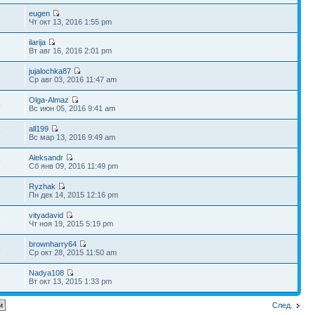
eugen
6
Чт окт 13, 2016 1:55 pm
ilarija
3
Вт авг 16, 2016 2:01 pm
jujalochka87
9
Ср авг 03, 2016 11:47 am
Olga-Almaz
5
Вс июн 05, 2016 9:41 am
all199
9
Вс мар 13, 2016 9:49 am
Aleksandr
9
Сб янв 09, 2016 11:49 pm
Ryzhak
2
Пн дек 14, 2015 12:16 pm
vityadavid
8
Чт ноя 19, 2015 5:19 pm
brownharry64
6
Ср окт 28, 2015 11:50 am
Nadya108
2
Вт окт 13, 2015 1:33 pm
След.