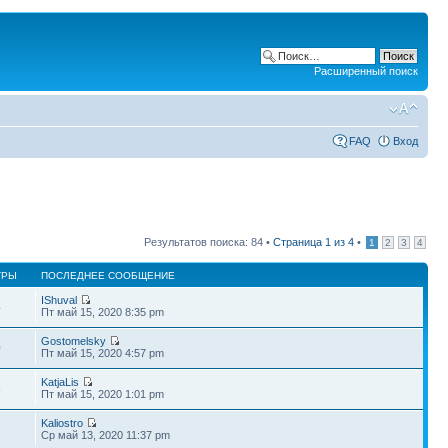
Расширенный поиск
FAQ
Вход
Результатов поиска: 84 •
Страница
1
из
4
•
1
2
3
4
ТРЫ
ПОСЛЕДНЕЕ СООБЩЕНИЕ
IShuval
4
Пт май 15, 2020 8:35 pm
Gostomelsky
0
Пт май 15, 2020 4:57 pm
KatjaLis
8
Пт май 15, 2020 1:01 pm
Kaliostro
1
Ср май 13, 2020 11:37 pm