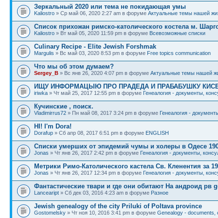
Зеркальный 2020 или тема не покидающая умы
Kaliostro
» Ср май 06, 2020 2:27 am в форуме
Актуальные темы нашей жи
Список прихожан римско-католического костела м. Шарг
Kaliostro
» Вт май 05, 2020 11:59 pm в форуме
Всевозможные списки
Culinary Recipe - Elite Jewish Forshmak
Margulis
» Вс май 03, 2020 8:53 pm в форуме
Free topics communication
Что мы об этом думаем?
Sergey_B
» Вс янв 26, 2020 4:07 pm в форуме
Актуальные темы нашей ж
ИЩУ ИНФОРМАЦЫЮ ПРО ПРАДЕДА И ПРАБАБУШКУ КИС
iriwka
» Чт май 25, 2017 12:55 pm в форуме
Генеалогия - документы, конс
Кучинские , поиск.
Vladimirrus72
» Пн май 08, 2017 3:24 pm в форуме
Генеалогия - документы
HI! I'm Dora!
Dorafup
» Сб апр 08, 2017 6:51 pm в форуме
ENGLISH
Списки умерших от эпидемий чумы и холеры в Одесе 190
Jonas
» Чт янв 26, 2017 2:42 pm в форуме
Генеалогия - документы, консу
Метрики Римо-Католического кастела Св. Кленентия за 19
Jonas
» Чт янв 26, 2017 12:34 pm в форуме
Генеалогия - документы, конс
Фантастические твари и где они обитают На андроид рв g
Lanceaript
» Сб дек 03, 2016 4:23 am в форуме
Разное
Jewish genealogy of the city Priluki of Poltava province
Gostomelsky
» Чт ноя 10, 2016 3:41 pm в форуме
Genealogy - documents, c