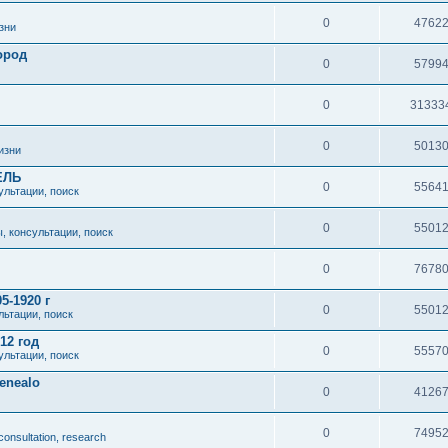
0
4762
зни
ород
0
5799
0
31333
0
5013
изни
ЕЛЬ
0
5564
ультации, поиск
0
5501
, консультации, поиск
0
7678
5-1920 г
0
5501
льтации, поиск
12 год
0
5557
ультации, поиск
enealo
0
4126
0
7495
onsultation, research