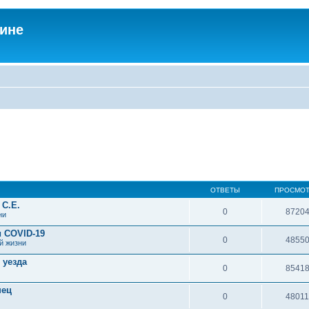
аине
ОТВЕТЫ
ПРОСМО
 С.Е.
0
8720
ни
 COVID-19
0
4855
й жизни
 уезда
0
8541
нец
0
4801