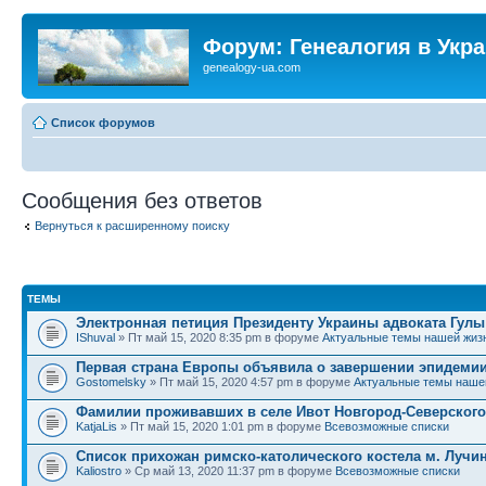
Форум: Генеалогия в Укр
genealogy-ua.com
Список форумов
Сообщения без ответов
Вернуться к расширенному поиску
ТЕМЫ
Электронная петиция Президенту Украины адвоката Гулы
IShuval
» Пт май 15, 2020 8:35 pm в форуме
Актуальные темы нашей жиз
Первая страна Европы объявила о завершении эпидемии
Gostomelsky
» Пт май 15, 2020 4:57 pm в форуме
Актуальные темы наше
Фамилии проживавших в селе Ивот Новгород-Северского
KatjaLis
» Пт май 15, 2020 1:01 pm в форуме
Всевозможные списки
Список прихожан римско-католического костела м. Лучи
Kaliostro
» Ср май 13, 2020 11:37 pm в форуме
Всевозможные списки