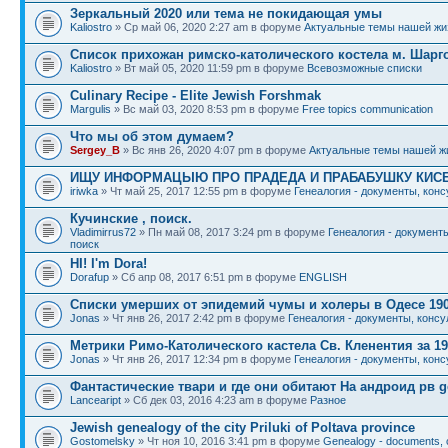
Зеркальный 2020 или тема не покидающая умы
Kaliostro
» Ср май 06, 2020 2:27 am в форуме
Актуальные темы нашей жи
Список прихожан римско-католического костела м. Шарг
Kaliostro
» Вт май 05, 2020 11:59 pm в форуме
Всевозможные списки
Culinary Recipe - Elite Jewish Forshmak
Margulis
» Вс май 03, 2020 8:53 pm в форуме
Free topics communication
Что мы об этом думаем?
Sergey_B
» Вс янв 26, 2020 4:07 pm в форуме
Актуальные темы нашей ж
ИЩУ ИНФОРМАЦЫЮ ПРО ПРАДЕДА И ПРАБАБУШКУ КИС
iriwka
» Чт май 25, 2017 12:55 pm в форуме
Генеалогия - документы, конс
Кучинские , поиск.
Vladimirrus72
» Пн май 08, 2017 3:24 pm в форуме
Генеалогия - документы
поиск
HI! I'm Dora!
Dorafup
» Сб апр 08, 2017 6:51 pm в форуме
ENGLISH
Списки умерших от эпидемий чумы и холеры в Одесе 190
Jonas
» Чт янв 26, 2017 2:42 pm в форуме
Генеалогия - документы, консу
Метрики Римо-Католического кастела Св. Кленентия за 19
Jonas
» Чт янв 26, 2017 12:34 pm в форуме
Генеалогия - документы, конс
Фантастические твари и где они обитают На андроид рв g
Lanceaript
» Сб дек 03, 2016 4:23 am в форуме
Разное
Jewish genealogy of the city Priluki of Poltava province
Gostomelsky
» Чт ноя 10, 2016 3:41 pm в форуме
Genealogy - documents, c