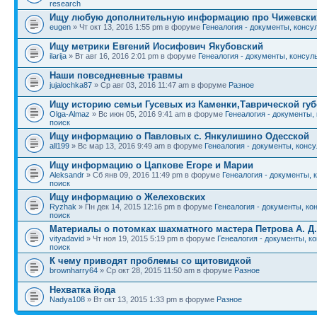
research
Ищу любую дополнительную информацию про Чижевски
eugen
» Чт окт 13, 2016 1:55 pm в форуме
Генеалогия - документы, консу
Ищу метрики Евгений Иосифович Якубовский
ilarija
» Вт авг 16, 2016 2:01 pm в форуме
Генеалогия - документы, консуль
Наши повседневные травмы
jujalochka87
» Ср авг 03, 2016 11:47 am в форуме
Разное
Ищу историю семьи Гусевых из Каменки,Таврической гу
Olga-Almaz
» Вс июн 05, 2016 9:41 am в форуме
Генеалогия - документы,
поиск
Ищу информацию о Павловых с. Янкулишино Одесской
all199
» Вс мар 13, 2016 9:49 am в форуме
Генеалогия - документы, консу
Ищу информацию о Цапкове Егоре и Марии
Aleksandr
» Сб янв 09, 2016 11:49 pm в форуме
Генеалогия - документы, 
поиск
Ищу информацию о Желеховских
Ryzhak
» Пн дек 14, 2015 12:16 pm в форуме
Генеалогия - документы, ко
поиск
Материалы о потомках шахматного мастера Петрова А. Д.
vityadavid
» Чт ноя 19, 2015 5:19 pm в форуме
Генеалогия - документы, к
поиск
К чему приводят проблемы со щитовидкой
brownharry64
» Ср окт 28, 2015 11:50 am в форуме
Разное
Нехватка йода
Nadya108
» Вт окт 13, 2015 1:33 pm в форуме
Разное