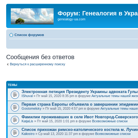
Форум: Генеалогия в Укр
genealogy-ua.com
Список форумов
Сообщения без ответов
Вернуться к расширенному поиску
ТЕМЫ
Электронная петиция Президенту Украины адвоката Гулы
IShuval
» Пт май 15, 2020 8:35 pm в форуме
Актуальные темы нашей жиз
Первая страна Европы объявила о завершении эпидемии
Gostomelsky
» Пт май 15, 2020 4:57 pm в форуме
Актуальные темы наше
Фамилии проживавших в селе Ивот Новгород-Северского
KatjaLis
» Пт май 15, 2020 1:01 pm в форуме
Всевозможные списки
Список прихожан римско-католического костела м. Лучи
Kaliostro
» Ср май 13, 2020 11:37 pm в форуме
Всевозможные списки