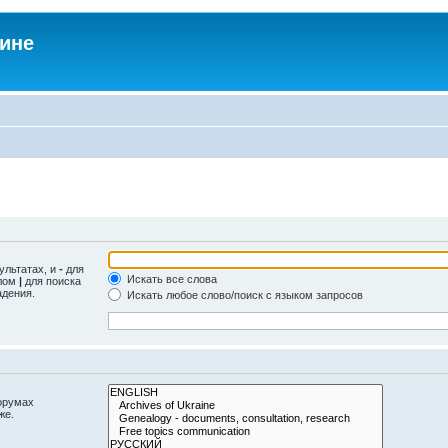
аине
ультатах, и
-
для
Искать все слова
олом
|
для поиска
адения.
Искать любое слово/поиск с языком запросов
орумах
же.