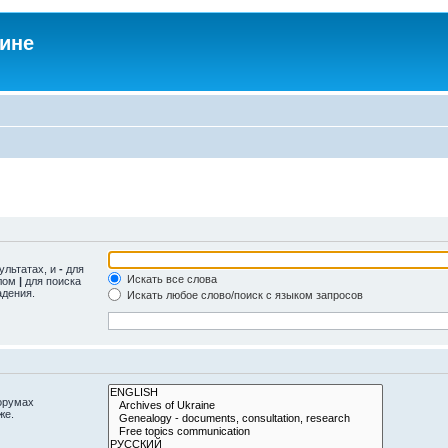
аине
ультатах, и
-
для
Искать все слова
олом
|
для поиска
адения.
Искать любое слово/поиск с языком запросов
орумах
же.