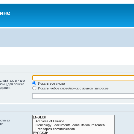
аине
ультатах, и
-
для
Искать все слова
олом
|
для поиска
адения.
Искать любое слово/поиск с языком запросов
орумах
же.