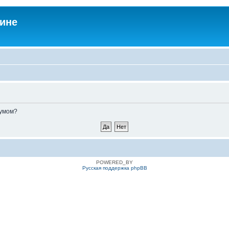
аине
румом?
POWERED_BY
Русская поддержка phpBB