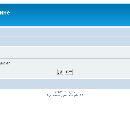
аине
румом?
POWERED_BY
Русская поддержка phpBB