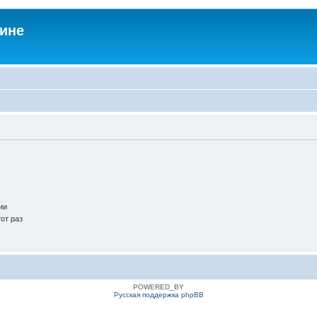
аине
ии
от раз
POWERED_BY
Русская поддержка phpBB