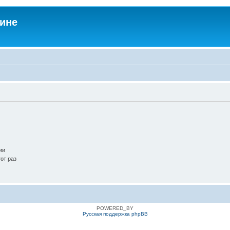
аине
ии
от раз
POWERED_BY
Русская поддержка phpBB