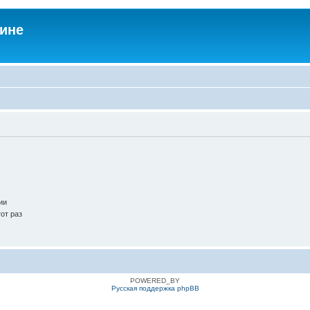
аине
ии
от раз
POWERED_BY
Русская поддержка phpBB