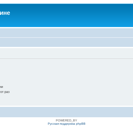
аине
ии
от раз
POWERED_BY
Русская поддержка phpBB