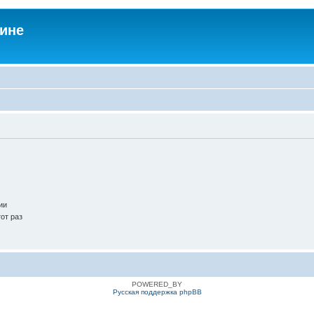
аине
ии
от раз
POWERED_BY
Русская поддержка phpBB