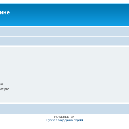
аине
ии
от раз
POWERED_BY
Русская поддержка phpBB