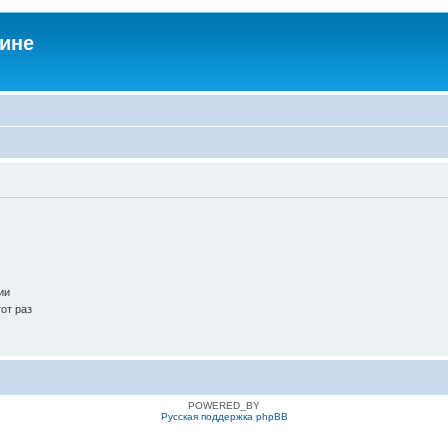
аине
ии
от раз
POWERED_BY
Русская поддержка phpBB