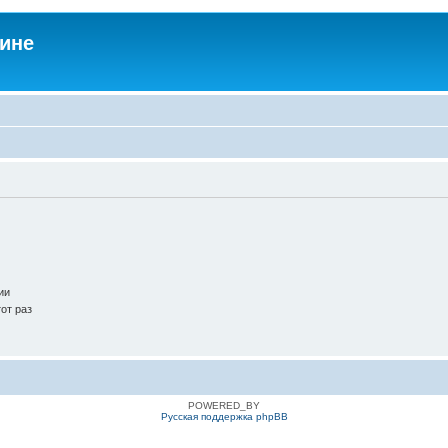
аине
ии
от раз
POWERED_BY
Русская поддержка phpBB