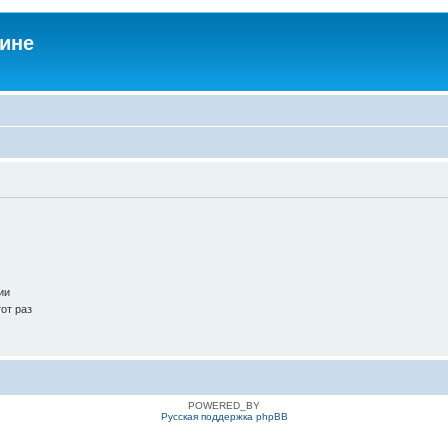
аине
ии
от раз
POWERED_BY
Русская поддержка phpBB