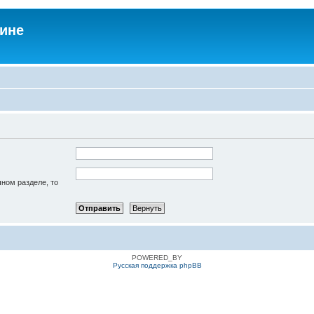
аине
чном разделе, то
POWERED_BY
Русская поддержка phpBB