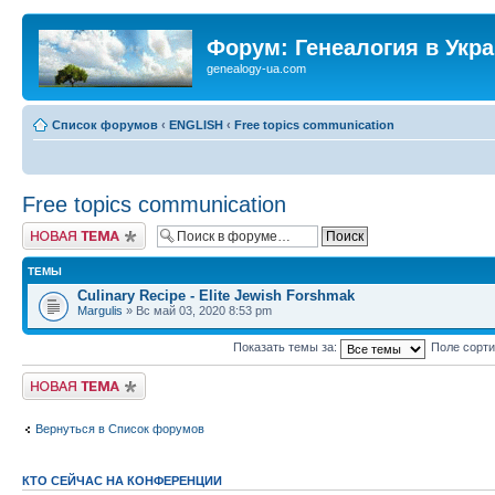
Форум: Генеалогия в Укр
genealogy-ua.com
Список форумов
‹
ENGLISH
‹
Free topics communication
Free topics communication
Новая тема
ТЕМЫ
Culinary Recipe - Elite Jewish Forshmak
Margulis
» Вс май 03, 2020 8:53 pm
Показать темы за:
Поле сорт
Новая тема
Вернуться в Список форумов
КТО СЕЙЧАС НА КОНФЕРЕНЦИИ