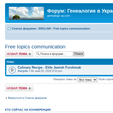
Форум: Генеалогия в Укр
genealogy-ua.com
Список форумов
‹
ENGLISH
‹
Free topics communication
Free topics communication
Новая тема
ТЕМЫ
Culinary Recipe - Elite Jewish Forshmak
Margulis
» Вс май 03, 2020 8:53 pm
Показать темы за:
Поле сорт
Новая тема
Вернуться в Список форумов
КТО СЕЙЧАС НА КОНФЕРЕНЦИИ