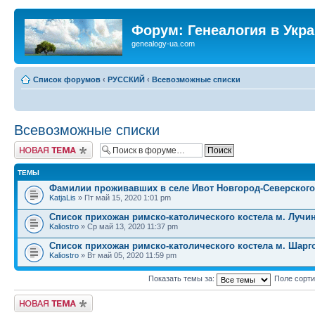
Форум: Генеалогия в Укр
genealogy-ua.com
Список форумов
‹
РУССКИЙ
‹
Всевозможные списки
Всевозможные списки
Новая тема
ТЕМЫ
Фамилии проживавших в селе Ивот Новгород-Северского
KatjaLis
» Пт май 15, 2020 1:01 pm
Список прихожан римско-католического костела м. Лучи
Kaliostro
» Ср май 13, 2020 11:37 pm
Список прихожан римско-католического костела м. Шарг
Kaliostro
» Вт май 05, 2020 11:59 pm
Показать темы за:
Поле сорт
Новая тема