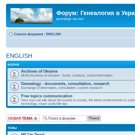
Форум: Генеалогия в Укр
genealogy-ua.com
Список форумов
‹
ENGLISH
ENGLISH
ФОРУМ
Archives of Ukraine
All the Archives of Ukraine - funds, contacts, useful information
Genealogy - documents, consultation, research
Exchange of information, consultation, custom research
Free topics communication
Here you can talk about the events in society, the latest achievements in sci
technology, share useful life tips
Новая тема
ТЕМЫ
HI! I'm Dora!