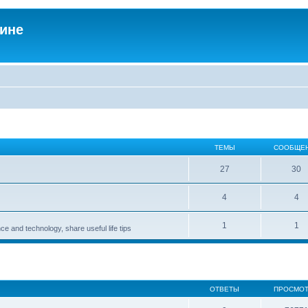
аине
ТЕМЫ
СООБЩЕ
27
30
4
4
1
1
ce and technology, share useful life tips
ОТВЕТЫ
ПРОСМО