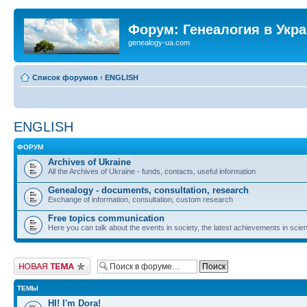
Форум: Генеалогия в Укр
genealogy-ua.com
Список форумов
‹
ENGLISH
ENGLISH
ФОРУМ
Archives of Ukraine
All the Archives of Ukraine - funds, contacts, useful information
Genealogy - documents, consultation, research
Exchange of information, consultation, custom research
Free topics communication
Here you can talk about the events in society, the latest achievements in scien
Новая тема
ТЕМЫ
HI! I'm Dora!