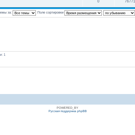
0
7677
темы за:
Поле сортировки
и: 1
POWERED_BY
Русская поддержка phpBB