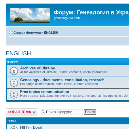
Форум: Генеалогия в Укр
genealogy-ua.com
Список форумов
‹
ENGLISH
ENGLISH
ФОРУМ
Archives of Ukraine
All the Archives of Ukraine - funds, contacts, useful information
Genealogy - documents, consultation, research
Exchange of information, consultation, custom research
Free topics communication
Here you can talk about the events in society, the latest achievements in scien
Новая тема
ТЕМЫ
HI! I'm Dora!