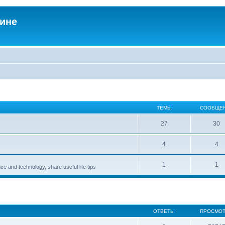
аине
ТЕМЫ
СООБЩЕ
27
30
4
4
1
1
ce and technology, share useful life tips
ОТВЕТЫ
ПРОСМО