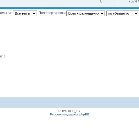
0
7674
темы за:
Поле сортировки
и: 1
POWERED_BY
Русская поддержка phpBB