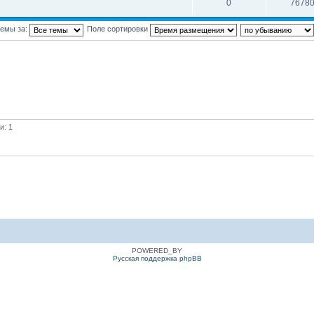
0
7678
темы за:
Поле сортировки
и: 1
POWERED_BY
Русская поддержка phpBB