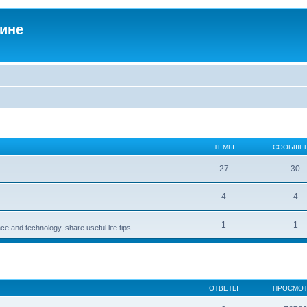
аине
ТЕМЫ
СООБЩЕ
27
30
4
4
1
1
ce and technology, share useful life tips
ОТВЕТЫ
ПРОСМО