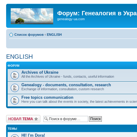
Форум: Генеалогия в Укр
genealogy-ua.com
Список форумов
‹
ENGLISH
ENGLISH
ФОРУМ
Archives of Ukraine
All the Archives of Ukraine - funds, contacts, useful information
Genealogy - documents, consultation, research
Exchange of information, consultation, custom research
Free topics communication
Here you can talk about the events in society, the latest achievements in scien
Новая тема
ТЕМЫ
HI! I'm Dora!