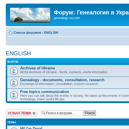
Форум: Генеалогия в Укр
genealogy-ua.com
Список форумов
‹
ENGLISH
ENGLISH
ФОРУМ
Archives of Ukraine
All the Archives of Ukraine - funds, contacts, useful information
Genealogy - documents, consultation, research
Exchange of information, consultation, custom research
Free topics communication
Here you can talk about the events in society, the latest achievements in sci
technology, share useful life tips
Новая тема
ТЕМЫ
HI! I'm Dora!