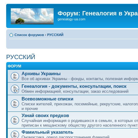
Форум: Генеалогия в Укр
genealogy-ua.com
Список форумов
‹
РУССКИЙ
РУССКИЙ
ФОРУМ
Архивы Украины
Все об архивах Украины - фонды, контакты, полезная инфор
Генеалогия - документы, консультации, поиск
Обмен информацией, консультации, заказ исследований
Всевозможные списки
Списки жителей, прихожан, посемейные, рекрутские, налого
и прочие
Узнай своих предков
Случайная информация о родившихся в семьях, в которых о
приписан к мещанскому обществу другого населенного пункт
Фамильный указатель
Ономастика, ореол распространения фамилий