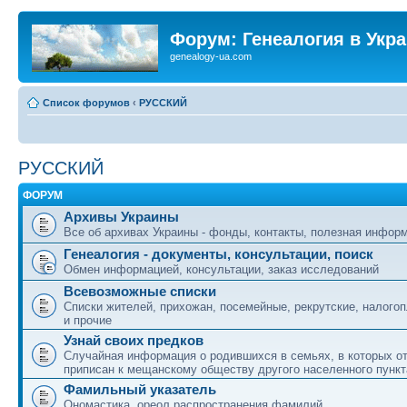
Форум: Генеалогия в Укр
genealogy-ua.com
Список форумов
‹
РУССКИЙ
РУССКИЙ
ФОРУМ
Архивы Украины
Все об архивах Украины - фонды, контакты, полезная инфор
Генеалогия - документы, консультации, поиск
Обмен информацией, консультации, заказ исследований
Всевозможные списки
Списки жителей, прихожан, посемейные, рекрутские, налого
и прочие
Узнай своих предков
Случайная информация о родившихся в семьях, в которых о
приписан к мещанскому обществу другого населенного пункт
Фамильный указатель
Ономастика, ореол распространения фамилий