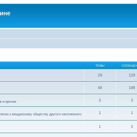
аине
ТЕМЫ
СООБЩЕ
29
120
48
198
3
3
в и прочие
1
1
писан к мещанскому обществу другого населенного
1
2