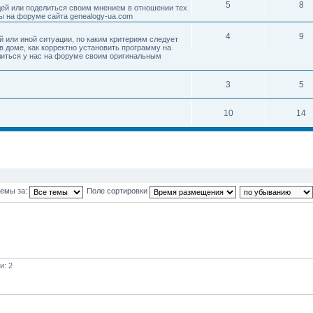
5
8
дей или поделиться своим мнением в отношении тех
ы на форуме сайта genealogy-ua.com
4
9
ой или иной ситуации, по каким критериям следует
в доме, как корректно установить программу на
литься у нас на форуме своим оригинальным
3
5
10
14
темы за:
Поле сортировки
и: 2