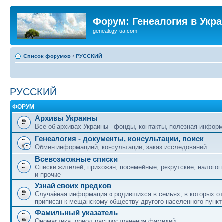
Форум: Генеалогия в Укр
genealogy-ua.com
Список форумов
‹
РУССКИЙ
РУССКИЙ
ФОРУМ
Архивы Украины
Все об архивах Украины - фонды, контакты, полезная инфор
Генеалогия - документы, консультации, поиск
Обмен информацией, консультации, заказ исследований
Всевозможные списки
Списки жителей, прихожан, посемейные, рекрутские, налого
и прочие
Узнай своих предков
Случайная информация о родившихся в семьях, в которых о
приписан к мещанскому обществу другого населенного пункт
Фамильный указатель
Ономастика, ореол распространения фамилий