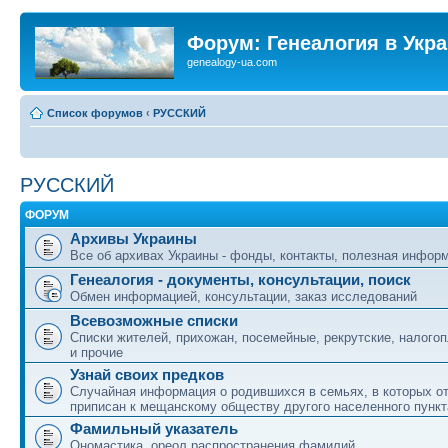
Форум: Генеалогия в Укр
genealogy-ua.com
Список форумов
‹
РУССКИЙ
РУССКИЙ
ФОРУМ
Архивы Украины
Все об архивах Украины - фонды, контакты, полезная инфор
Генеалогия - документы, консультации, поиск
Обмен информацией, консультации, заказ исследований
Всевозможные списки
Списки жителей, прихожан, посемейные, рекрутские, налого
и прочие
Узнай своих предков
Случайная информация о родившихся в семьях, в которых о
приписан к мещанскому обществу другого населенного пункт
Фамильный указатель
Ономастика, ореол распространения фамилий