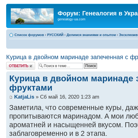
Форум: Генеалогия в Укр
genealogy-ua.com
Список форумов
‹
РУССКИЙ
‹
Делимся знаниями и опытом
‹
Эксклюзив
Курица в двойном маринаде запеченная с ф
Ответить
Курица в двойном маринаде 
фруктами
KatjaLis
» Сб май 16, 2020 1:23 am
Заметила, что современные куры, да
пропитываются маринадом. А мои лю
ароматней и насыщенней вкусом. По
заблаговременно и в 2 этапа.