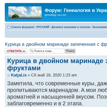
Форум: Генеалогия в Укр
genealogy-ua.com
Список форумов
‹
РУССКИЙ
‹
Делимся знаниями и опытом
‹
Эксклюзив
Курица в двойном маринаде запеченная с ф
Ответить
Курица в двойном маринаде 
фруктами
KatjaLis
» Сб май 16, 2020 1:23 am
Заметила, что современные куры, да
пропитываются маринадом. А мои лю
ароматней и насыщенней вкусом. По
заблаговременно и в 2 этапа.