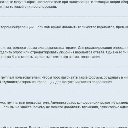
 которые могут выбрать пользователи при голосовании, с помощью опции «Вар
т, за который они проголосовали.
атором конференции. Если вам нужно добавить количество вариантов, превы
дателями, модераторами или администраторами. Для редактирования опроса п
 удалить опрос или отредактировать любой из вариантов ответа. Однако если
 нельзя было менять варианты ответов во время голосования.
руппам пользователей. Чтобы просматривать такие форумы, создавать в них
и администратором конференции для получения такого разрешения.
ма, группы или пользователя. Администратор конференции может не разре
 Если вы не знаете, почему не можете добавлять вложения, свяжитесь с ад
ый свод правил. Если вы нарушили правило, вы можете получить предупреж