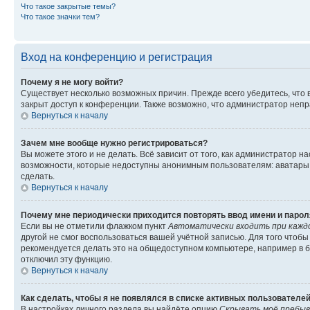
Что такое закрытые темы?
Что такое значки тем?
Вход на конференцию и регистрация
Почему я не могу войти?
Существует несколько возможных причин. Прежде всего убедитесь, что 
закрыт доступ к конференции. Также возможно, что администратор неп
Вернуться к началу
Зачем мне вообще нужно регистрироваться?
Вы можете этого и не делать. Всё зависит от того, как администратор
возможности, которые недоступны анонимным пользователям: аватары, ли
сделать.
Вернуться к началу
Почему мне периодически приходится повторять ввод имени и парол
Если вы не отметили флажком пункт
Автоматически входить при кажд
другой не смог воспользоваться вашей учётной записью. Для того чтоб
рекомендуется делать это на общедоступном компьютере, например в би
отключил эту функцию.
Вернуться к началу
Как сделать, чтобы я не появлялся в списке активных пользователе
В настройках личного раздела вы найдёте опцию
Скрывать моё пребыв