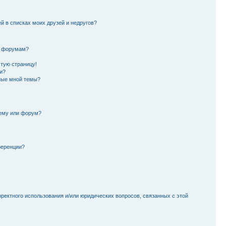
й в списках моих друзей и недругов?
и форумам?
стую страницу!
и?
ные мной темы?
тему или форум?
ференции?
рректного использования и/или юридических вопросов, связанных с этой