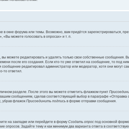
е в окне форума или темы. Возможно, вам придётся зарегистрироваться, пр
 «Вы можете голосовать в опросах» и т. п.
вы можете редактировать и удалять только свои собственные сообщения. В
емени после его создания. Если кто-то уже ответил на сообщение, то под ни
сли сообщение редактировал администратор или модератор, хотя они могут са
о-то ответил.
 личном разделе. После этого вы можете отметить флажком пункт
Присоедини
 вашим сообщениям, сделав соответствующий выбор в параграфе «Отправка 
х, убрав флажок
Присоединить подпись
в форме отправки сообщения.
ите на закладке или перейдите в форму
Создать опрос
под основной формой
ние опросов. Задайте тему и как минимум два варианта ответа в соответству