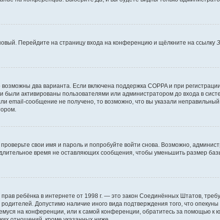
 новый. Перейдите на страницу входа на конференцию и щёлкните на ссылку
З
о возможны два варианта. Если включена поддержка COPPA и при регистрации 
и были активированы пользователями или администратором до входа в систе
и email-сообщение не получено, то возможно, что вы указали неправильный 
тором.
проверьте свои имя и пароль и попробуйте войти снова. Возможно, админист
длительное время не оставляющих сообщения, чтобы уменьшить размер базы
тных прав ребёнка в интернете от 1998 г. — это закон Соединённых Штатов, т
е родителей. Допустимо наличие иного вида подтверждения того, что опек
ющемуся на конференции, или к самой конференции, обратитесь за помощью к 
ких отношений, кроме указанных ниже.