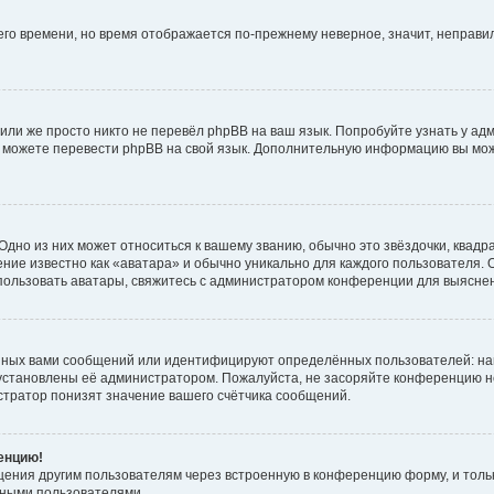
него времени, но время отображается по-прежнему неверное, значит, неправ
или же просто никто не перевёл phpBB на ваш язык. Попробуйте узнать у ад
ами можете перевести phpBB на свой язык. Дополнительную информацию вы мо
дно из них может относиться к вашему званию, обычно это звёздочки, квадр
ние известно как «аватара» и обычно уникально для каждого пользователя. О
использовать аватары, свяжитесь с администратором конференции для выясне
нных вами сообщений или идентифицируют определённых пользователей: на
установлены её администратором. Пожалуйста, не засоряйте конференцию н
тратор понизят значение вашего счётчика сообщений.
ренцию!
щения другим пользователям через встроенную в конференцию форму, и толь
мными пользователями.