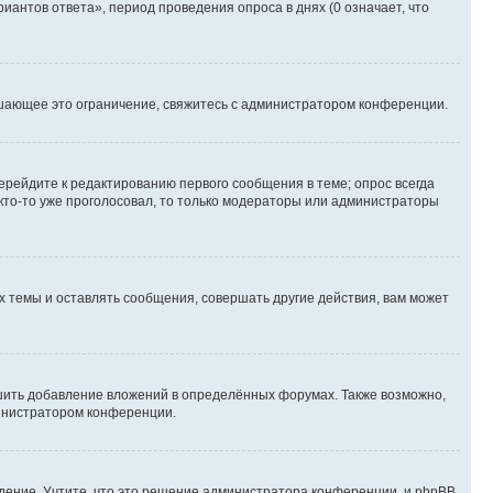
иантов ответа», период проведения опроса в днях (0 означает, что
шающее это ограничение, свяжитесь с администратором конференции.
ерейдите к редактированию первого сообщения в теме; опрос всегда
 кто-то уже проголосовал, то только модераторы или администраторы
 темы и оставлять сообщения, совершать другие действия, вам может
шить добавление вложений в определённых форумах. Также возможно,
министратором конференции.
дение. Учтите, что это решение администратора конференции, и phpBB