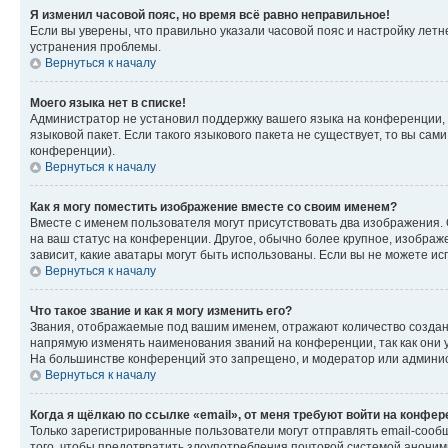
Я изменил часовой пояс, но время всё равно неправильное!
Если вы уверены, что правильно указали часовой пояс и настройку лет
устранения проблемы.
Вернуться к началу
Моего языка нет в списке!
Администратор не установил поддержку вашего языка на конференции, 
языковой пакет. Если такого языкового пакета не существует, то вы с
конференции).
Вернуться к началу
Как я могу поместить изображение вместе со своим именем?
Вместе с именем пользователя могут присутствовать два изображения. О
на ваш статус на конференции. Другое, обычно более крупное, изображе
зависит, какие аватары могут быть использованы. Если вы не можете 
Вернуться к началу
Что такое звание и как я могу изменить его?
Звания, отображаемые под вашим именем, отражают количество созда
напрямую изменять наименования званий на конференции, так как они 
На большинстве конференций это запрещено, и модератор или админис
Вернуться к началу
Когда я щёлкаю по ссылке «email», от меня требуют войти на конфе
Только зарегистрированные пользователи могут отправлять email-сооб
того, чтобы предотвратить злоупотребления почтовой системой анони