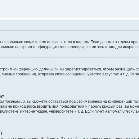
вы правильно вводите имя пользователя и пароль. Если данные введены прав
равильно настроил конфигурацию конференции, свяжитесь с ним для исправле
 настроил конференцию: должны ли вы зарегистрироваться, чтобы размещать 
чные сообщения, отправка email-сообщений, участие в группах и т. д. Регис
я?
ом посещении
, вы сможете оставаться под своим именем на конференции тол
ы вам не приходилось вводить имя пользователя и пароль каждый раз, вы мож
блиотеке, интернет-кафе, университете и т. д. Если пункт
Автоматически вх
й?
ание на конференции
. Выберите
Да
, и вы будете видны только администрат