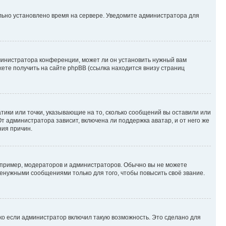
ильно установлено время на сервере. Уведомите администратора для
министратора конференции, может ли он установить нужный вам
жете получить на сайте phpBB (ссылка находится внизу страниц
атики или точки, указывающие на то, сколько сообщений вы оставили или
т администратора зависит, включена ли поддержка аватар, и от него же
ния причин.
пример, модераторов и администраторов. Обычно вы не можете
енужными сообщениями только для того, чтобы повысить своё звание.
ко если администратор включил такую возможность. Это сделано для