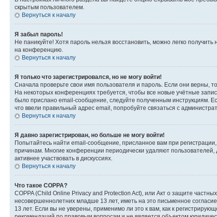
скрытым пользователем.
Вернуться к началу
Я забыл пароль!
Не паникуйте! Хотя пароль нельзя восстановить, можно легко получить
на конференцию.
Вернуться к началу
Я только что зарегистрировался, но не могу войти!
Сначала проверьте свои имя пользователя и пароль. Если они верны, т
На некоторых конференциях требуется, чтобы все новые учётные запис
было прислано email-сообщение, следуйте полученным инструкциям. Есл
что ввели правильный адрес email, попробуйте связаться с администра
Вернуться к началу
Я давно зарегистрирован, но больше не могу войти!
Попытайтесь найти email-сообщение, присланное вам при регистрации, 
причинам. Многие конференции периодически удаляют пользователей, 
активнее участвовать в дискуссиях.
Вернуться к началу
Что такое COPPA?
COPPA (Child Online Privacy and Protection Act), или Акт о защите час
несовершеннолетних младше 13 лет, иметь на это письменное согласи
13 лет. Если вы не уверены, применимо ли это к вам, как к регистриру
рекомендаций по правовым вопросам и не является объектом юридичес