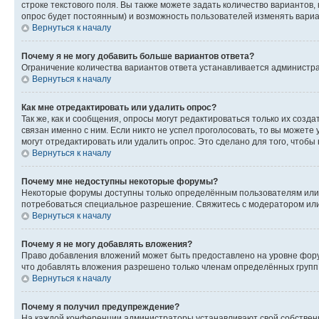
строке текстового поля. Вы также можете задать количество вариантов,
опрос будет постоянным) и возможность пользователей изменять вариан
Вернуться к началу
Почему я не могу добавить больше вариантов ответа?
Ограничение количества вариантов ответа устанавливается администр
Вернуться к началу
Как мне отредактировать или удалить опрос?
Так же, как и сообщения, опросы могут редактироваться только их соз
связан именно с ним. Если никто не успел проголосовать, то вы можете
могут отредактировать или удалить опрос. Это сделано для того, чтобы
Вернуться к началу
Почему мне недоступны некоторые форумы?
Некоторые форумы доступны только определённым пользователям или г
потребоваться специальное разрешение. Свяжитесь с модератором ил
Вернуться к началу
Почему я не могу добавлять вложения?
Право добавления вложений может быть предоставлено на уровне фору
что добавлять вложения разрешено только членам определённых групп.
Вернуться к началу
Почему я получил предупреждение?
На каждой конференции администраторы устанавливают свой собственн