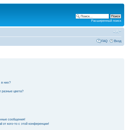
Расширенный поиск
FAQ
Вход
 в них?
т разные цвета?
чные сообщения!
l от кого-то с этой конференции!