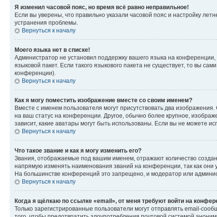
Я изменил часовой пояс, но время всё равно неправильное!
Если вы уверены, что правильно указали часовой пояс и настройку лет
устранения проблемы.
Вернуться к началу
Моего языка нет в списке!
Администратор не установил поддержку вашего языка на конференции, 
языковой пакет. Если такого языкового пакета не существует, то вы с
конференции).
Вернуться к началу
Как я могу поместить изображение вместе со своим именем?
Вместе с именем пользователя могут присутствовать два изображения. О
на ваш статус на конференции. Другое, обычно более крупное, изображе
зависит, какие аватары могут быть использованы. Если вы не можете 
Вернуться к началу
Что такое звание и как я могу изменить его?
Звания, отображаемые под вашим именем, отражают количество созда
напрямую изменять наименования званий на конференции, так как они 
На большинстве конференций это запрещено, и модератор или админис
Вернуться к началу
Когда я щёлкаю по ссылке «email», от меня требуют войти на конфе
Только зарегистрированные пользователи могут отправлять email-сооб
того, чтобы предотвратить злоупотребления почтовой системой анони