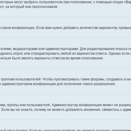
 которые могут выбрать пользователи при голосовании, с помощью опции «Вар
т, за который они проголосовали.
атором конференции. Если вам нужно добавить количество вариантов, превы
дателями, модераторами или администраторами. Для редактирования опроса п
 удалить опрос или отредактировать любой из вариантов ответа. Однако если
 нельзя было менять варианты ответов во время голосования.
руппам пользователей. Чтобы просматривать такие форумы, создавать в них
и администратором конференции для получения такого разрешения.
ма, группы или пользователя. Администратор конференции может не разре
 Если вы не знаете, почему не можете добавлять вложения, свяжитесь с ад
ый свод правил. Если вы нарушили правило, вы можете получить предупреж