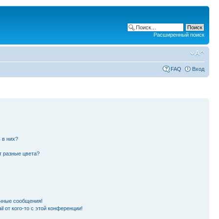
Расширенный поиск
FAQ
Вход
 в них?
т разные цвета?
чные сообщения!
l от кого-то с этой конференции!