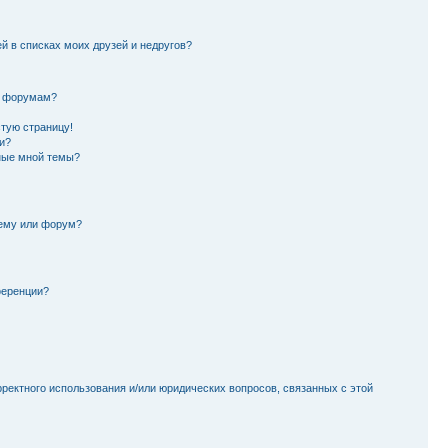
й в списках моих друзей и недругов?
и форумам?
стую страницу!
и?
ные мной темы?
тему или форум?
ференции?
рректного использования и/или юридических вопросов, связанных с этой