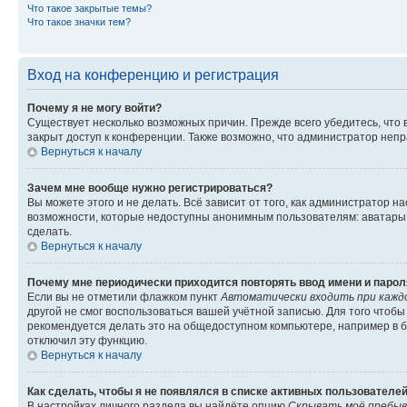
Что такое закрытые темы?
Что такое значки тем?
Вход на конференцию и регистрация
Почему я не могу войти?
Существует несколько возможных причин. Прежде всего убедитесь, что 
закрыт доступ к конференции. Также возможно, что администратор неп
Вернуться к началу
Зачем мне вообще нужно регистрироваться?
Вы можете этого и не делать. Всё зависит от того, как администратор
возможности, которые недоступны анонимным пользователям: аватары, ли
сделать.
Вернуться к началу
Почему мне периодически приходится повторять ввод имени и парол
Если вы не отметили флажком пункт
Автоматически входить при кажд
другой не смог воспользоваться вашей учётной записью. Для того чтоб
рекомендуется делать это на общедоступном компьютере, например в би
отключил эту функцию.
Вернуться к началу
Как сделать, чтобы я не появлялся в списке активных пользователе
В настройках личного раздела вы найдёте опцию
Скрывать моё пребыв