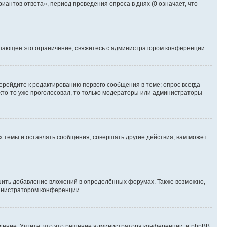
иантов ответа», период проведения опроса в днях (0 означает, что
шающее это ограничение, свяжитесь с администратором конференции.
ерейдите к редактированию первого сообщения в теме; опрос всегда
 кто-то уже проголосовал, то только модераторы или администраторы
 темы и оставлять сообщения, совершать другие действия, вам может
шить добавление вложений в определённых форумах. Также возможно,
министратором конференции.
дение. Учтите, что это решение администратора конференции, и phpBB