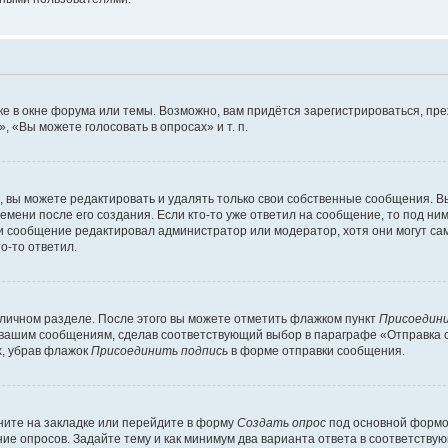
е в окне форума или темы. Возможно, вам придётся зарегистрироваться, пр
 «Вы можете голосовать в опросах» и т. п.
вы можете редактировать и удалять только свои собственные сообщения. В
емени после его создания. Если кто-то уже ответил на сообщение, то под ни
сли сообщение редактировал администратор или модератор, хотя они могут са
о-то ответил.
 личном разделе. После этого вы можете отметить флажком пункт
Присоедини
 вашим сообщениям, сделав соответствующий выбор в параграфе «Отправка 
х, убрав флажок
Присоединить подпись
в форме отправки сообщения.
ите на закладке или перейдите в форму
Создать опрос
под основной формой
ние опросов. Задайте тему и как минимум два варианта ответа в соответству