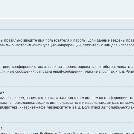
вы правильно вводите имя пользователя и пароль. Если данные введены прав
равильно настроил конфигурацию конференции, свяжитесь с ним для исправле
 настроил конференцию: должны ли вы зарегистрироваться, чтобы размещать 
чные сообщения, отправка email-сообщений, участие в группах и т. д. Регис
я?
ом посещении
, вы сможете оставаться под своим именем на конференции тол
ы вам не приходилось вводить имя пользователя и пароль каждый раз, вы мож
блиотеке, интернет-кафе, университете и т. д. Если пункт
Автоматически вх
й?
ание на конференции
. Выберите
Да
, и вы будете видны только администрат