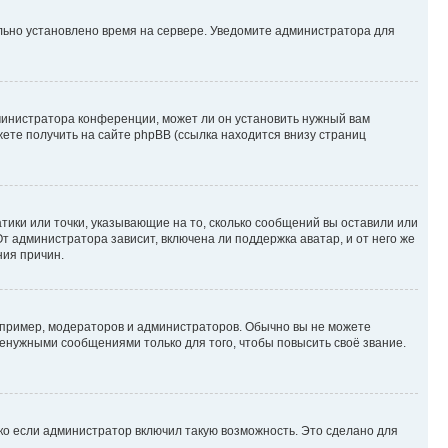
ильно установлено время на сервере. Уведомите администратора для
министратора конференции, может ли он установить нужный вам
жете получить на сайте phpBB (ссылка находится внизу страниц
атики или точки, указывающие на то, сколько сообщений вы оставили или
т администратора зависит, включена ли поддержка аватар, и от него же
ния причин.
пример, модераторов и администраторов. Обычно вы не можете
енужными сообщениями только для того, чтобы повысить своё звание.
ко если администратор включил такую возможность. Это сделано для