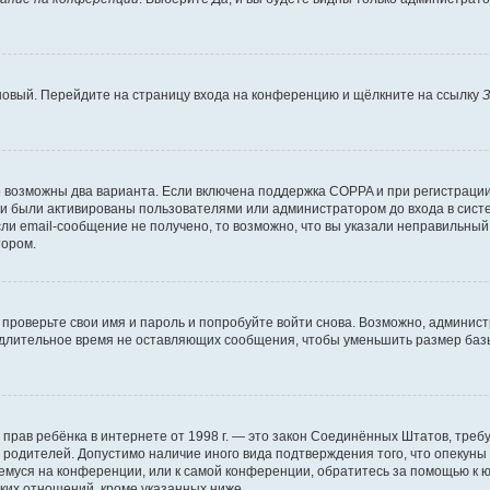
 новый. Перейдите на страницу входа на конференцию и щёлкните на ссылку
З
о возможны два варианта. Если включена поддержка COPPA и при регистрации 
и были активированы пользователями или администратором до входа в систе
и email-сообщение не получено, то возможно, что вы указали неправильный 
тором.
проверьте свои имя и пароль и попробуйте войти снова. Возможно, админист
длительное время не оставляющих сообщения, чтобы уменьшить размер базы
тных прав ребёнка в интернете от 1998 г. — это закон Соединённых Штатов, т
е родителей. Допустимо наличие иного вида подтверждения того, что опек
ющемуся на конференции, или к самой конференции, обратитесь за помощью к 
ких отношений, кроме указанных ниже.