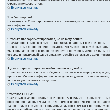
скрытым пользователем.
Вернуться к началу
Я забыл пароль!
Не паникуйте! Хотя пароль нельзя восстановить, можно легко получить
на конференцию.
Вернуться к началу
Я только что зарегистрировался, но не могу войти!
Сначала проверьте свои имя пользователя и пароль. Если они верны, т
На некоторых конференциях требуется, чтобы все новые учётные запис
было прислано email-сообщение, следуйте полученным инструкциям. Есл
что ввели правильный адрес email, попробуйте связаться с администра
Вернуться к началу
Я давно зарегистрирован, но больше не могу войти!
Попытайтесь найти email-сообщение, присланное вам при регистрации, 
причинам. Многие конференции периодически удаляют пользователей, 
активнее участвовать в дискуссиях.
Вернуться к началу
Что такое COPPA?
COPPA (Child Online Privacy and Protection Act), или Акт о защите час
несовершеннолетних младше 13 лет, иметь на это письменное согласи
13 лет. Если вы не уверены, применимо ли это к вам, как к регистриру
рекомендаций по правовым вопросам и не является объектом юридичес