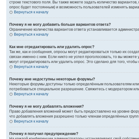
строке текстового поля. Вы также можете задать количество вариантов,
опрос будет постоянным) и возможность пользователей изменять вариан
Вернуться к началу
Почему я не могу добавить больше вариантов ответа?
Ограничение количества вариантов ответа устанавливается администр
Вернуться к началу
Как мне отредактировать или удалить опрос?
Так же, как и сообщения, опросы могут редактироваться только их соз
связан именно с ним. Если никто не успел проголосовать, то вы можете
могут отредактировать или удалить опрос. Это сделано для того, чтобы
Вернуться к началу
Почему мне недоступны некоторые форумы?
Некоторые форумы доступны только определённым пользователям или г
потребоваться специальное разрешение. Свяжитесь с модератором ил
Вернуться к началу
Почему я не могу добавлять вложения?
Право добавления вложений может быть предоставлено на уровне фору
что добавлять вложения разрешено только членам определённых групп.
Вернуться к началу
Почему я получил предупреждение?
На каждой конференции администраторы устанавливают свой собственн