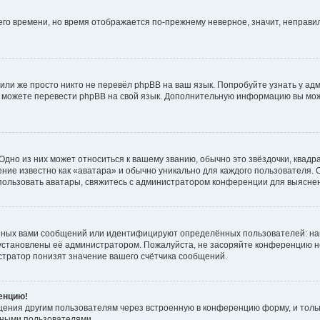
него времени, но время отображается по-прежнему неверное, значит, неправ
или же просто никто не перевёл phpBB на ваш язык. Попробуйте узнать у ад
ами можете перевести phpBB на свой язык. Дополнительную информацию вы мо
дно из них может относиться к вашему званию, обычно это звёздочки, квадр
ние известно как «аватара» и обычно уникально для каждого пользователя. О
использовать аватары, свяжитесь с администратором конференции для выясне
нных вами сообщений или идентифицируют определённых пользователей: на
установлены её администратором. Пожалуйста, не засоряйте конференцию н
тратор понизят значение вашего счётчика сообщений.
ренцию!
щения другим пользователям через встроенную в конференцию форму, и толь
мными пользователями.