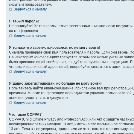
скрытым пользователем.
Вернуться к началу
Я забыл пароль!
Не паникуйте! Хотя пароль нельзя восстановить, можно легко получить
на конференцию.
Вернуться к началу
Я только что зарегистрировался, но не могу войти!
Сначала проверьте свои имя пользователя и пароль. Если они верны, т
На некоторых конференциях требуется, чтобы все новые учётные запис
было прислано email-сообщение, следуйте полученным инструкциям. Есл
что ввели правильный адрес email, попробуйте связаться с администра
Вернуться к началу
Я давно зарегистрирован, но больше не могу войти!
Попытайтесь найти email-сообщение, присланное вам при регистрации, 
причинам. Многие конференции периодически удаляют пользователей, 
активнее участвовать в дискуссиях.
Вернуться к началу
Что такое COPPA?
COPPA (Child Online Privacy and Protection Act), или Акт о защите час
несовершеннолетних младше 13 лет, иметь на это письменное согласи
13 лет. Если вы не уверены, применимо ли это к вам, как к регистриру
рекомендаций по правовым вопросам и не является объектом юридичес