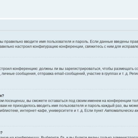
вы правильно вводите имя пользователя и пароль. Если данные введены прав
равильно настроил конфигурацию конференции, свяжитесь с ним для исправле
 настроил конференцию: должны ли вы зарегистрироваться, чтобы размещать 
чные сообщения, отправка email-сообщений, участие в группах и т. д. Регис
я?
ом посещении
, вы сможете оставаться под своим именем на конференции тол
ы вам не приходилось вводить имя пользователя и пароль каждый раз, вы мож
блиотеке, интернет-кафе, университете и т. д. Если пункт
Автоматически вх
й?
ание на конференции
. Выберите
Да
, и вы будете видны только администрат