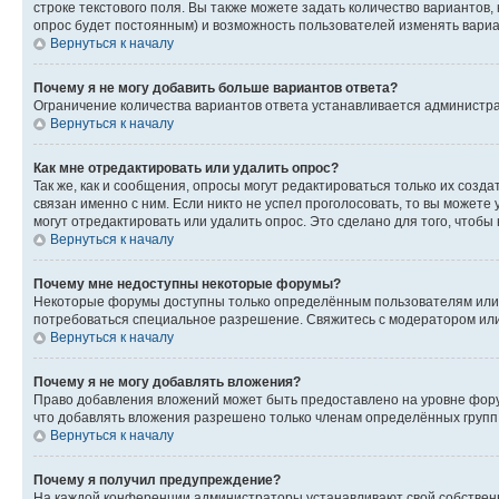
строке текстового поля. Вы также можете задать количество вариантов,
опрос будет постоянным) и возможность пользователей изменять вариан
Вернуться к началу
Почему я не могу добавить больше вариантов ответа?
Ограничение количества вариантов ответа устанавливается администр
Вернуться к началу
Как мне отредактировать или удалить опрос?
Так же, как и сообщения, опросы могут редактироваться только их соз
связан именно с ним. Если никто не успел проголосовать, то вы можете
могут отредактировать или удалить опрос. Это сделано для того, чтобы
Вернуться к началу
Почему мне недоступны некоторые форумы?
Некоторые форумы доступны только определённым пользователям или г
потребоваться специальное разрешение. Свяжитесь с модератором ил
Вернуться к началу
Почему я не могу добавлять вложения?
Право добавления вложений может быть предоставлено на уровне фору
что добавлять вложения разрешено только членам определённых групп.
Вернуться к началу
Почему я получил предупреждение?
На каждой конференции администраторы устанавливают свой собственн