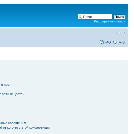
Расширенный поиск
FAQ
Вход
 в них?
т разные цвета?
чные сообщения!
l от кого-то с этой конференции!