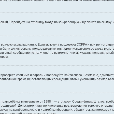
 новый. Перейдите на страницу входа на конференцию и щёлкните на ссылку
З
о возможны два варианта. Если включена поддержка COPPA и при регистрации 
и были активированы пользователями или администратором до входа в систе
и email-сообщение не получено, то возможно, что вы указали неправильный 
тором.
проверьте свои имя и пароль и попробуйте войти снова. Возможно, админист
длительное время не оставляющих сообщения, чтобы уменьшить размер базы
тных прав ребёнка в интернете от 1998 г. — это закон Соединённых Штатов, т
е родителей. Допустимо наличие иного вида подтверждения того, что опек
ющемуся на конференции, или к самой конференции, обратитесь за помощью к 
ких отношений, кроме указанных ниже.