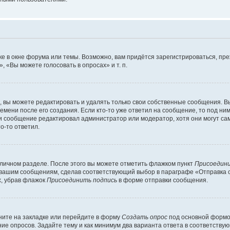
е в окне форума или темы. Возможно, вам придётся зарегистрироваться, пр
 «Вы можете голосовать в опросах» и т. п.
вы можете редактировать и удалять только свои собственные сообщения. В
емени после его создания. Если кто-то уже ответил на сообщение, то под ни
сли сообщение редактировал администратор или модератор, хотя они могут са
о-то ответил.
 личном разделе. После этого вы можете отметить флажком пункт
Присоедини
 вашим сообщениям, сделав соответствующий выбор в параграфе «Отправка 
х, убрав флажок
Присоединить подпись
в форме отправки сообщения.
ите на закладке или перейдите в форму
Создать опрос
под основной формой
ние опросов. Задайте тему и как минимум два варианта ответа в соответству