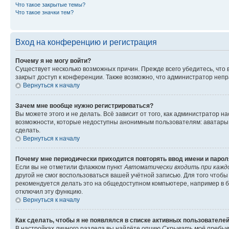
Что такое закрытые темы?
Что такое значки тем?
Вход на конференцию и регистрация
Почему я не могу войти?
Существует несколько возможных причин. Прежде всего убедитесь, что 
закрыт доступ к конференции. Также возможно, что администратор неп
Вернуться к началу
Зачем мне вообще нужно регистрироваться?
Вы можете этого и не делать. Всё зависит от того, как администратор
возможности, которые недоступны анонимным пользователям: аватары, ли
сделать.
Вернуться к началу
Почему мне периодически приходится повторять ввод имени и парол
Если вы не отметили флажком пункт
Автоматически входить при кажд
другой не смог воспользоваться вашей учётной записью. Для того чтоб
рекомендуется делать это на общедоступном компьютере, например в би
отключил эту функцию.
Вернуться к началу
Как сделать, чтобы я не появлялся в списке активных пользователе
В настройках личного раздела вы найдёте опцию
Скрывать моё пребыв