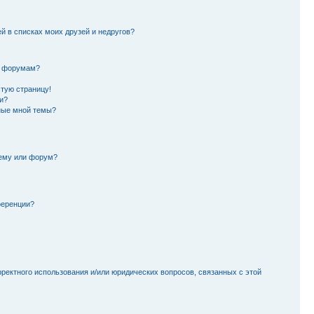
й в списках моих друзей и недругов?
и форумам?
стую страницу!
и?
ные мной темы?
тему или форум?
ференции?
рректного использования и/или юридических вопросов, связанных с этой