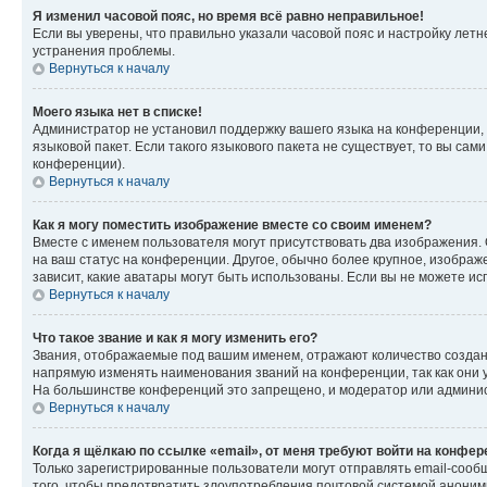
Я изменил часовой пояс, но время всё равно неправильное!
Если вы уверены, что правильно указали часовой пояс и настройку лет
устранения проблемы.
Вернуться к началу
Моего языка нет в списке!
Администратор не установил поддержку вашего языка на конференции, 
языковой пакет. Если такого языкового пакета не существует, то вы с
конференции).
Вернуться к началу
Как я могу поместить изображение вместе со своим именем?
Вместе с именем пользователя могут присутствовать два изображения. О
на ваш статус на конференции. Другое, обычно более крупное, изображе
зависит, какие аватары могут быть использованы. Если вы не можете 
Вернуться к началу
Что такое звание и как я могу изменить его?
Звания, отображаемые под вашим именем, отражают количество созда
напрямую изменять наименования званий на конференции, так как они 
На большинстве конференций это запрещено, и модератор или админис
Вернуться к началу
Когда я щёлкаю по ссылке «email», от меня требуют войти на конфе
Только зарегистрированные пользователи могут отправлять email-сооб
того, чтобы предотвратить злоупотребления почтовой системой анони