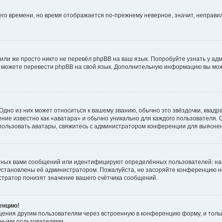
него времени, но время отображается по-прежнему неверное, значит, неправ
или же просто никто не перевёл phpBB на ваш язык. Попробуйте узнать у ад
ами можете перевести phpBB на свой язык. Дополнительную информацию вы мо
дно из них может относиться к вашему званию, обычно это звёздочки, квадр
ние известно как «аватара» и обычно уникально для каждого пользователя. О
использовать аватары, свяжитесь с администратором конференции для выясне
нных вами сообщений или идентифицируют определённых пользователей: на
установлены её администратором. Пожалуйста, не засоряйте конференцию н
тратор понизят значение вашего счётчика сообщений.
ренцию!
щения другим пользователям через встроенную в конференцию форму, и толь
мными пользователями.