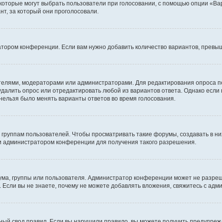
 которые могут выбрать пользователи при голосовании, с помощью опции «Вар
т, за который они проголосовали.
атором конференции. Если вам нужно добавить количество вариантов, превы
дателями, модераторами или администраторами. Для редактирования опроса п
 удалить опрос или отредактировать любой из вариантов ответа. Однако если
 нельзя было менять варианты ответов во время голосования.
руппам пользователей. Чтобы просматривать такие форумы, создавать в них
и администратором конференции для получения такого разрешения.
ма, группы или пользователя. Администратор конференции может не разре
 Если вы не знаете, почему не можете добавлять вложения, свяжитесь с ад
ый свод правил. Если вы нарушили правило, вы можете получить предупреж