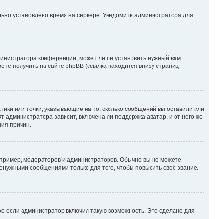
ильно установлено время на сервере. Уведомите администратора для
министратора конференции, может ли он установить нужный вам
жете получить на сайте phpBB (ссылка находится внизу страниц
атики или точки, указывающие на то, сколько сообщений вы оставили или
т администратора зависит, включена ли поддержка аватар, и от него же
ния причин.
пример, модераторов и администраторов. Обычно вы не можете
енужными сообщениями только для того, чтобы повысить своё звание.
ко если администратор включил такую возможность. Это сделано для