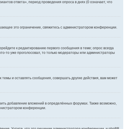
иантов ответа», период проведения опроса в днях (0 означает, что
шающее это ограничение, свяжитесь с администратором конференции.
ерейдите к редактированию первого сообщения в теме; опрос всегда
 кто-то уже проголосовал, то только модераторы или администраторы
 темы и оставлять сообщения, совершать другие действия, вам может
шить добавление вложений в определённых форумах. Также возможно,
министратором конференции.
дение. Учтите, что это решение администратора конференции, и phpBB