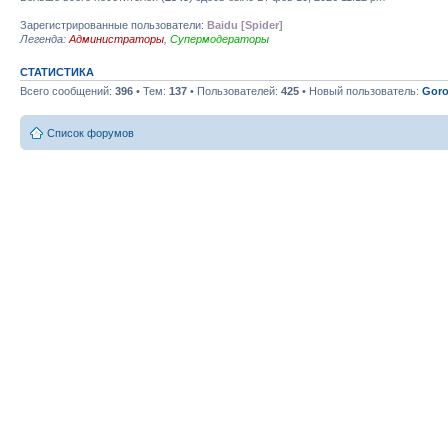
Зарегистрированные пользователи:
Baidu [Spider]
Легенда:
Администраторы
,
Супермодераторы
СТАТИСТИКА
Всего сообщений:
396
• Тем:
137
• Пользователей:
425
• Новый пользователь:
Goro
Список форумов