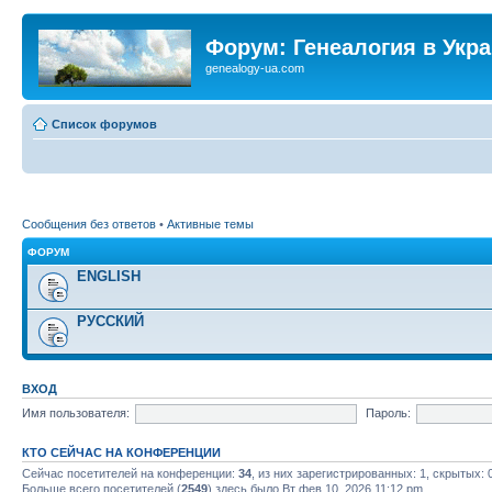
Форум: Генеалогия в Укр
genealogy-ua.com
Список форумов
Сообщения без ответов
•
Активные темы
ФОРУМ
ENGLISH
РУССКИЙ
ВХОД
Имя пользователя:
Пароль:
КТО СЕЙЧАС НА КОНФЕРЕНЦИИ
Сейчас посетителей на конференции:
34
, из них зарегистрированных: 1, скрытых: 
Больше всего посетителей (
2549
) здесь было Вт фев 10, 2026 11:12 pm