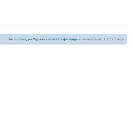
Наша команда
•
Удалить cookies конференции
• Часовой пояс: UTC + 2 часа