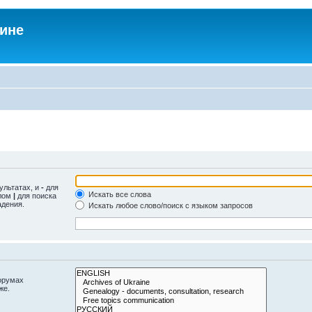
аине
ультатах, и
-
для
Искать все слова
олом
|
для поиска
адения.
Искать любое слово/поиск с языком запросов
орумах
же.