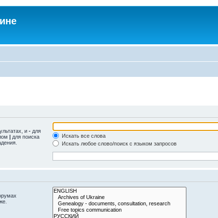
аине
ультатах, и
-
для
Искать все слова
олом
|
для поиска
адения.
Искать любое слово/поиск с языком запросов
орумах
же.