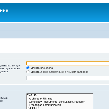
аине
ультатах, и
-
для
Искать все слова
олом
|
для поиска
адения.
Искать любое слово/поиск с языком запросов
орумах
же.