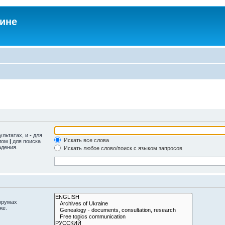
аине
ультатах, и
-
для
Искать все слова
олом
|
для поиска
адения.
Искать любое слово/поиск с языком запросов
орумах
же.