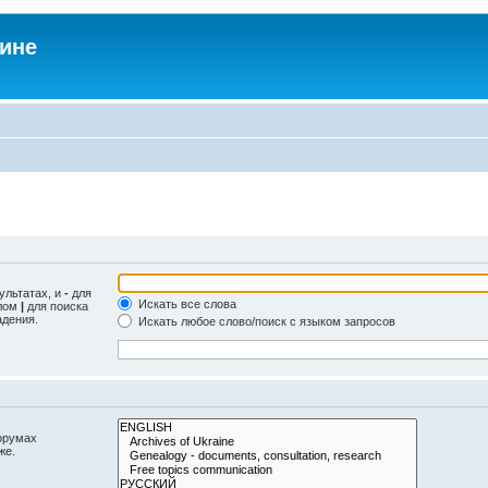
аине
ультатах, и
-
для
Искать все слова
олом
|
для поиска
адения.
Искать любое слово/поиск с языком запросов
орумах
же.