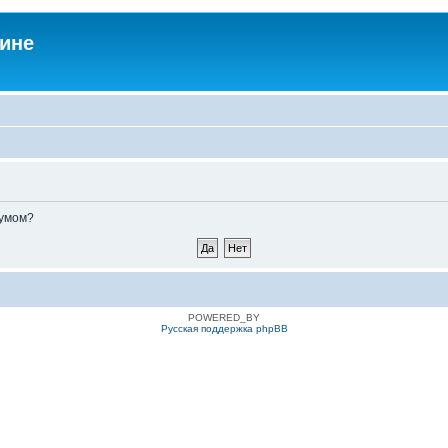
аине
румом?
POWERED_BY
Русская поддержка phpBB