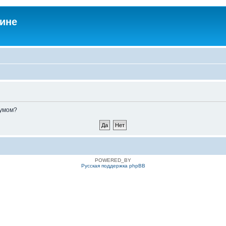
аине
румом?
POWERED_BY
Русская поддержка phpBB